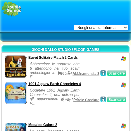
GIOCHI DALLO STUDIO 8FLOOR GAMES
Egypt Solitaire Match 2 Cards
Abbracciare le sorprese che
ti attendono nel tuo scavi
archeologici in tutto l'antico
Scaricare
14, June /
Abbinamenti a 3
E...
1001 Jigsaw Earth Chronicles 4
Godetevi 1001 Jigsaw Earth
Chronicles 4, una delizia per
gli appassionati di puzzle!
Scaricare
5, May /
Parole Crociate
Vi...
Mosaics Galore 2