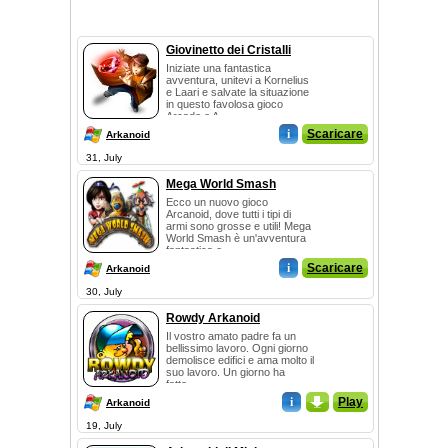
Giovinetto dei Cristalli
Iniziate una fantastica
avventura, unitevi a Kornelius
e Laari e salvate la situazione
in questo favolosa gioco
Arcade e A...
i
Scaricare
Arkanoid
31, July
Mega World Smash
Ecco un nuovo gioco
Arcanoid, dove tutti i tipi di
armi sono grosse e utili! Mega
World Smash è un'avventura
fantastica e...
i
Scaricare
Arkanoid
30, July
Rowdy Arkanoid
Il vostro amato padre fa un
bellissimo lavoro. Ogni giorno
demolisce edifici e ama molto il
suo lavoro. Un giorno ha
fatto...
i
_
Play
Arkanoid
19, July