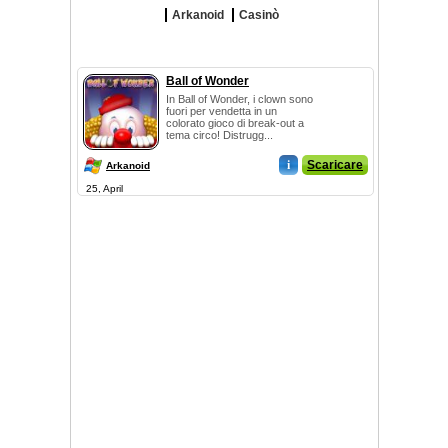
Arkanoid
Casinò
Ball of Wonder
In Ball of Wonder, i clown sono
fuori per vendetta in un
colorato gioco di break-out a
tema circo! Distrugg...
i
Scaricare
Arkanoid
25, April