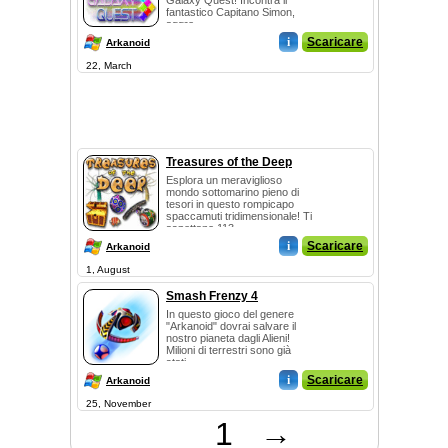
Galaxy Quest! Incontra il
fantastico Capitano Simon,
aggre...
i
Scaricare
Arkanoid
22, March
Treasures of the Deep
Esplora un meraviglioso
mondo sottomarino pieno di
tesori in questo rompicapo
spaccamuti tridimensionale! Ti
aspettano 113...
i
Scaricare
Arkanoid
1, August
Smash Frenzy 4
In questo gioco del genere
"Arkanoid" dovrai salvare il
nostro pianeta dagli Alieni!
Milioni di terrestri sono già
stati...
i
Scaricare
Arkanoid
25, November
1
→