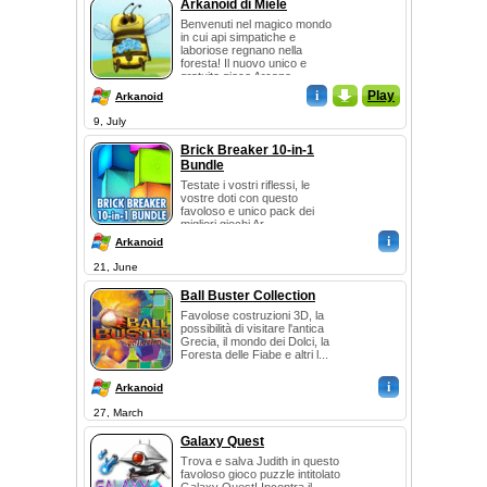
Arkanoid di Miele
Benvenuti nel magico mondo
in cui api simpatiche e
laboriose regnano nella
foresta! Il nuovo unico e
gratuito gioco Arcano...
i
_
Play
Arkanoid
9, July
Brick Breaker 10-in-1
Bundle
Testate i vostri riflessi, le
vostre doti con questo
favoloso e unico pack dei
migliori giochi Ar...
i
Arkanoid
21, June
Ball Buster Collection
Favolose costruzioni 3D, la
possibilità di visitare l'antica
Grecia, il mondo dei Dolci, la
Foresta delle Fiabe e altri l...
i
Arkanoid
27, March
Galaxy Quest
Trova e salva Judith in questo
favoloso gioco puzzle intitolato