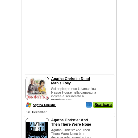
Agatha Christie: Dead
Man's Folly
Sei ospite presso la fantastica
Nasse House nella campagna
inglese e sei invitato a
prendere part...
i
Scaricare
Agatha Christie
28, December
Agatha Christie: And
Then There Were None
Agatha Christie: And Then
There Were None è un
decente adattamento di un