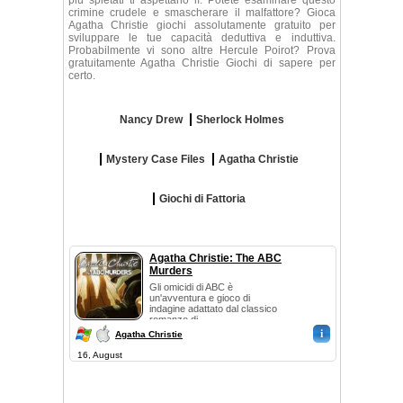
più spietati ti aspettano lì. Potete esaminare questo
crimine crudele e smascherare il malfattore? Gioca
Agatha Christie giochi assolutamente gratuito per
sviluppare le tue capacità deduttiva e induttiva.
Probabilmente vi sono altre Hercule Poirot? Prova
gratuitamente Agatha Christie Giochi di sapere per
certo.
Nancy Drew
Sherlock Holmes
Mystery Case Files
Agatha Christie
Giochi di Fattoria
Agatha Christie: The ABC
Murders
Gli omicidi di ABC è
un'avventura e gioco di
indagine adattato dal classico
romanzo di ...
i
Agatha Christie
16, August