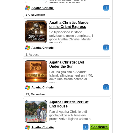
ottimo libro al formato ...
i
Agatha Christie
17, November
Agatha Christie: Murder
on the Orient Express
Se ti piacciono le storie
poliziesche molto complicate, il
gioco Agatha Christie: Murder
on the O...
i
Agatha Christie
1, August
Agatha Christie: Evil
Under the Sun
Fai una gita fino a Seadrift
Island, all'incirca negli anni '40,
dove una strana catena di
even...
i
Agatha Christie
13, December
Agatha Christie Peril at
End House
Fan di Agatha Christie e di
giochi polizieschi tenetevi
pronti! Arriva il gioco adatto a
voi! Her...
i
Scaricare
Agatha Christie