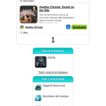
6, December
Agatha Christie: Death on
the Nile
Vivi un'avventura ricca di
ricerche ispirata alla fantastica
opera senza tempo
"Assassinio sul ...
i
Scaricare
Agatha Christie
3, May
1
Giochi in Italiano
ANVIL
Tutti i giochi in Italiano
TOP CATEGORIE
Oggetti Nascosti
Gestione del tempo