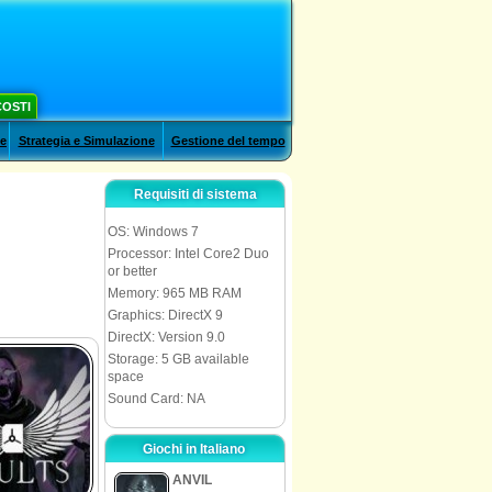
COSTI
le
Strategia e Simulazione
Gestione del tempo
Requisiti di sistema
OS: Windows 7
Processor: Intel Core2 Duo
or better
Memory: 965 MB RAM
Graphics: DirectX 9
DirectX: Version 9.0
Storage: 5 GB available
space
Sound Card: NA
Giochi in Italiano
ANVIL