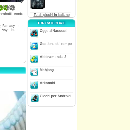
66666667
combatti contro
Tutti i giochi in Italiano
TOP CATEGORIE
 Fantasy, Loot,
l, Asynchronous
Oggetti Nascosti
Gestione del tempo
Abbinamenti a 3
Mahjong
Arkanoid
Giochi per Android