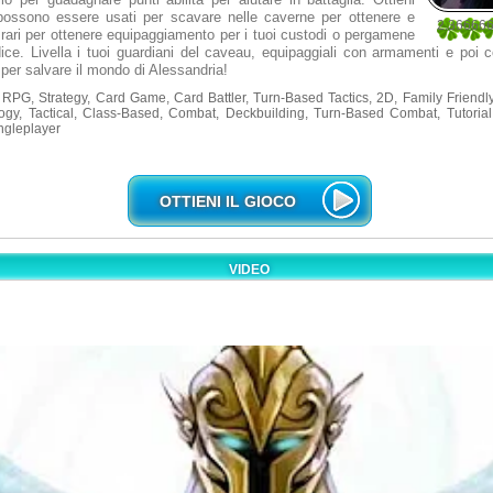
e possono essere usati per scavare nelle caverne per ottenere e
2.36666
ri rari per ottenere equipaggiamento per i tuoi custodi o pergamene
30
dice. Livella i tuoi guardiani del caveau, equipaggiali con armamenti e poi 
 per salvare il mondo di Alessandria!
RPG, Strategy, Card Game, Card Battler, Turn-Based Tactics, 2D, Family Friendly,
ogy, Tactical, Class-Based, Combat, Deckbuilding, Turn-Based Combat, Tutoria
ingleplayer
OTTIENI IL GIOCO
VIDEO