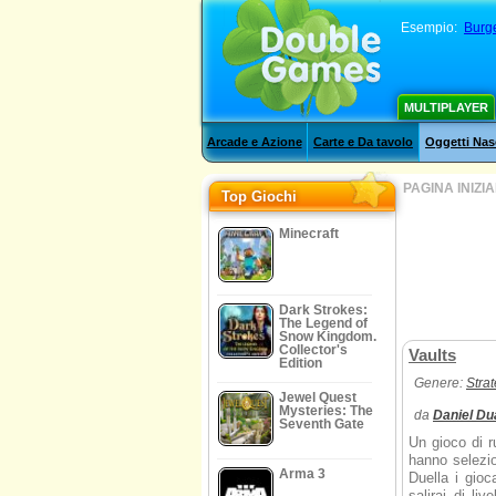
Esempio:
Burg
MULTIPLAYER
Arcade e Azione
Carte e Da tavolo
Oggetti Nas
PAGINA INIZI
Top Giochi
Minecraft
Dark Strokes:
The Legend of
Snow Kingdom.
Collector's
Vaults
Edition
Genere:
Stra
Jewel Quest
Mysteries: The
da
Daniel Du
Seventh Gate
Un gioco di r
hanno selezio
Arma 3
Duella i gioca
salirai di liv