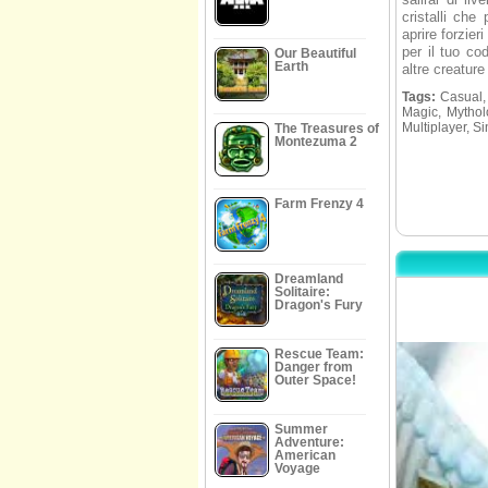
cristalli ch
aprire forzie
per il tuo co
Our Beautiful
Earth
altre creature
Tags:
Casual, 
Magic, Mythol
Multiplayer, S
The Treasures of
Montezuma 2
Farm Frenzy 4
Dreamland
Solitaire:
Dragon's Fury
Rescue Team:
Danger from
Outer Space!
Summer
Adventure:
American
Voyage