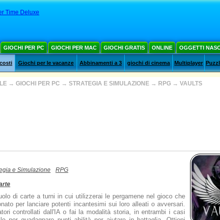
er Time Deluxe
GIOCHI PER PC
GIOCHI PER MAC
GIOCHI GRATIS
ONLINE
OGGETTI NAS
costi
Giochi per le vacanze
Abbinamenti a 3
giochi di cinema
Multiplayer
Puzz
ALE
→
GIOCHI PER PC
→
STRATEGIA E SIMULAZIONE
→
RPG
→
VAULTS
tegia e Simulazione
RPG
arte
uolo di carte a turni in cui utilizzerai le pergamene nel gioco che
nato per lanciare potenti incantesimi sui loro alleati o avversari.
tori controllati dall'IA o fai la modalità storia, in entrambi i casi
ello per guadagnare punti abilità per aiutare in battaglia. Ottieni