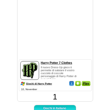
Harry Potter 7 Clothes
Il nuovo Dress-Up gioco ti
permette di salutare il vostro
cucciolo di coccole
personaggio di Harry Potter di
nuovo! Il rag...
i
_
Play
Giochi di Harry Potter
10, November
1
Giochi in Italiano