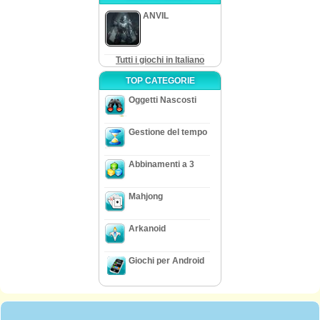
ANVIL
Tutti i giochi in Italiano
TOP CATEGORIE
Oggetti Nascosti
Gestione del tempo
Abbinamenti a 3
Mahjong
Arkanoid
Giochi per Android