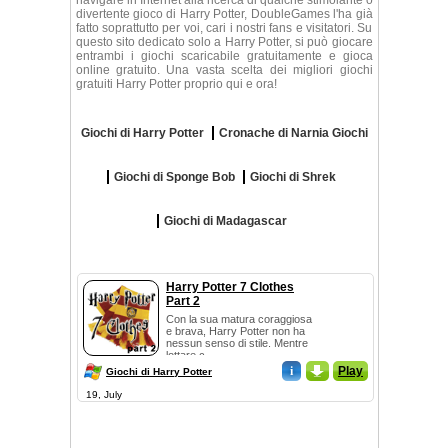
navigare in Internet alla ricerca di qualche stimolante o
divertente gioco di Harry Potter, DoubleGames l'ha già
fatto soprattutto per voi, cari i nostri fans e visitatori. Su
questo sito dedicato solo a Harry Potter, si può giocare
entrambi i giochi scaricabile gratuitamente e gioca
online gratuito. Una vasta scelta dei migliori giochi
gratuiti Harry Potter proprio qui e ora!
Giochi di Harry Potter
Cronache di Narnia Giochi
Giochi di Sponge Bob
Giochi di Shrek
Giochi di Madagascar
Harry Potter 7 Clothes
Part 2
Con la sua matura coraggiosa
e brava, Harry Potter non ha
nessun senso di stile. Mentre
lottare c...
i
_
Play
Giochi di Harry Potter
19, July