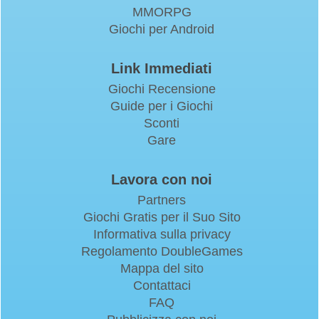
MMORPG
Giochi per Android
Link Immediati
Giochi Recensione
Guide per i Giochi
Sconti
Gare
Lavora con noi
Partners
Giochi Gratis per il Suo Sito
Informativa sulla privacy
Regolamento DoubleGames
Mappa del sito
Contattaci
FAQ