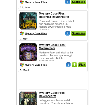
i
Scaricare
Mystery Case Files
22, June
Mystery Case Files:
Ritorno a Ravenhearst
L'anima di Emma è libera. Ma il
suo spirito ha emesso un
lugubre avvertimento: il Male
aleggia a...
i
Scaricare
Mystery Case Files
7, May
Mystery Case Files:
Madam Fate
Madame Fate, un'indovina, ha
previsto che scomparirà oggi
a mezzanotte. Aiutala a
scoprire la ve...
i
_
Play
Mystery Case Files
5, March
Mystery Case Files -
Ravenhearst
Le leggende sulla storia del
maestoso Ravenhearst Manor