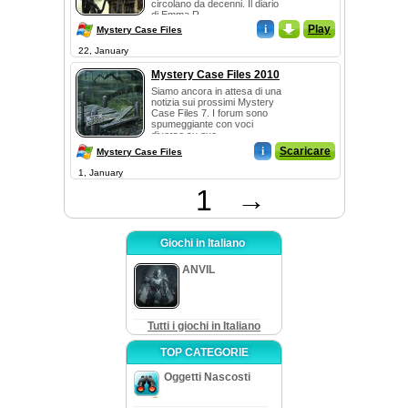
circolano da decenni. Il diario
di Emma R...
i
_
Play
Mystery Case Files
22, January
Mystery Case Files 2010
Siamo ancora in attesa di una
notizia sui prossimi Mystery
Case Files 7. I forum sono
spumeggiante con voci
diverse su que...
i
Scaricare
Mystery Case Files
1, January
1
→
Giochi in Italiano
ANVIL
Tutti i giochi in Italiano
TOP CATEGORIE
Oggetti Nascosti