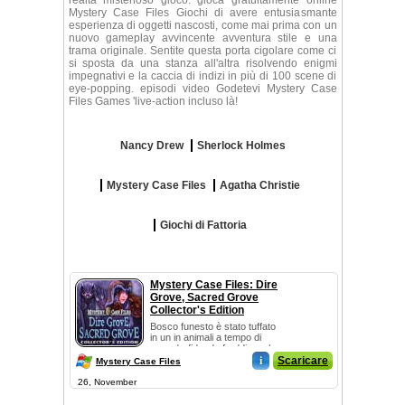
realtà misterioso gioco. gioca gratuitamente online
Mystery Case Files Giochi di avere entusiasmante
esperienza di oggetti nascosti, come mai prima con un
nuovo gameplay avvincente avventura stile e una
trama originale. Sentite questa porta cigolare come ci
si sposta da una stanza all'altra risolvendo enigmi
impegnativi e la caccia di indizi in più di 100 scene di
eye-popping. episodi video Godetevi Mystery Case
Files Games 'live-action incluso là!
Nancy Drew
Sherlock Holmes
Mystery Case Files
Agatha Christie
Giochi di Fattoria
Mystery Case Files: Dire
Grove, Sacred Grove
Collector's Edition
Bosco funesto è stato tuffato
in un in animali a tempo di
record-sfidando freddi e selv...
i
Scaricare
Mystery Case Files
26, November