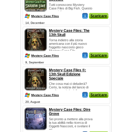
Tutti conoscono Mystery
Case Files di Big Fish. Questo
meraviglioso e conosciuto
franchise sta pe...
i
Scaricare
Mystery Case Files
14, December
Mystery Case Files: The
13th Skull
Torna indietro alla storia
americana con il più nuovo
l'oggetto nascosto gioco
Mystery Case File...
i
Scaricare
Mystery Case Files
9, September
Mystery Case Files ®:
13th Skull Edizione
Speciale
Che cosa mai ci deluderà?
Certo, la notizia del lancio di
un altro capitolo della serie
Mystery C...
i
Scaricare
Mystery Case Files
20, August
Mystery Case Files: Dire
Grove
Sei pronto a mettere alla prova
la tua abilità nella ricerca di
Oggetti Nascosti, e svelare il
mi...