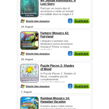
My Jigsaw Adventures: A
Lost Story
Parti per un nuovo tipo di
avventura e visita un mondo
incredibile dove la magia è il
s...
i
Scaricare
Giochi tipo mosaico
19, August
Fantasy Mosaics 42:
Fairyland
I pinguini ci portano una
fantastica nuova avventura
mosaico! Penny si stava
godendo l...
i
Scaricare
Giochi tipo mosaico
18, August
Puzzle Pieces 2: Shades
of Mood
In Puzzle Pieces 2: Shades of
Mood, completa puzzle
completamente
personalizzabili prog...
i
Scaricare
Giochi tipo mosaico
7, August
Rainbow Mosaics 14:
Hawaiian Vacation
Il nostro amico robot senza