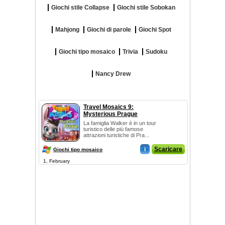
Giochi stile Collapse
Giochi stile Sobokan
Mahjong
Giochi di parole
Giochi Spot
Giochi tipo mosaico
Trivia
Sudoku
Nancy Drew
Travel Mosaics 9:
Mysterious Prague
La famiglia Walker è in un tour
turistico delle più famose
attrazioni turistiche di Pra...
i
Scaricare
Giochi tipo mosaico
1, February