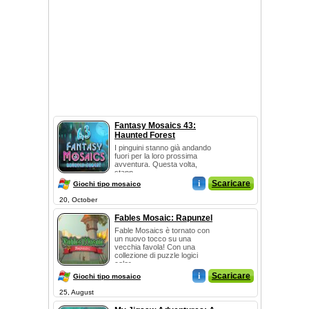
Fantasy Mosaics 43:
Haunted Forest
I pinguini stanno già andando
fuori per la loro prossima
avventura. Questa volta,
stann...
i
Scaricare
Giochi tipo mosaico
20, October
Fables Mosaic: Rapunzel
Fable Mosaics è tornato con
un nuovo tocco su una
vecchia favola! Con una
collezione di puzzle logici
color...
i
Scaricare
Giochi tipo mosaico
25, August