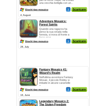
pari di nome Helper ha trovato
una vecchia bottiglia con un...
i
Scaricare
Giochi tipo mosaico
4, August
Adventure Mosaics:
Forest Spirits
Quando una ragazza ha
perso la sua strada nella
foresta, si trova di fronte a
forze mag...
i
Scaricare
Giochi tipo mosaico
28, July
Fantasy Mosaics 41:
Wizard's Realm
Nell'ultima avventura Fantasy
Mosaic, il piccolo Robby si
imbatte in alcune caramelle
n...
i
Scaricare
Giochi tipo mosaico
16, June
Legendary Mosaics 2:
The Stolen Freedom