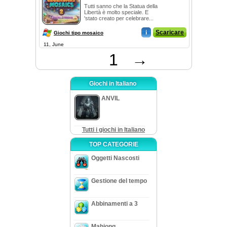
Tutti sanno che la Statua della
Libertà è molto speciale. E
'stato creato per celebrare...
i
Scaricare
Giochi tipo mosaico
11, June
1
→
Giochi in Italiano
ANVIL
Tutti i giochi in Italiano
TOP CATEGORIE
Oggetti Nascosti
Gestione del tempo
Abbinamenti a 3
Mahjong