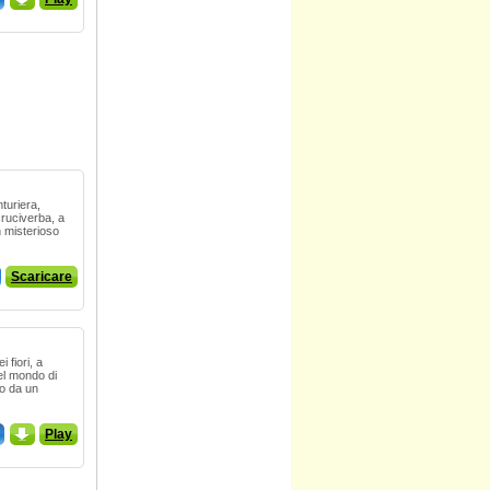
turiera,
cruciverba, a
n misterioso
Scaricare
i fiori, a
nel mondo di
to da un
_
Play