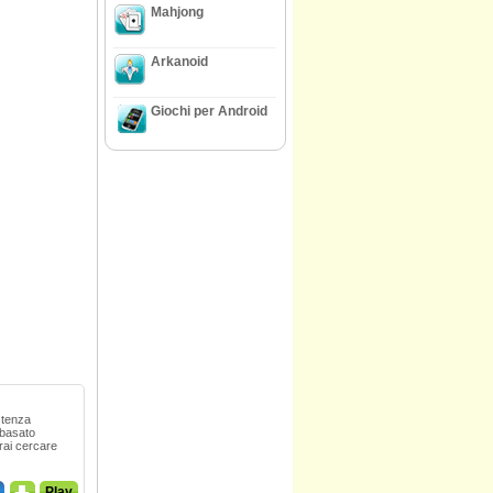
Mahjong
Arkanoid
Giochi per Android
istenza
 basato
vrai cercare
_
Play