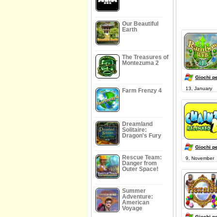
Our Beautiful
Earth
The Treasures of
Montezuma 2
Giochi p
13, January
Farm Frenzy 4
Dreamland
Solitaire:
Dragon's Fury
Giochi p
Rescue Team:
9, November
Danger from
Outer Space!
Summer
Adventure:
American
Voyage
Giochi p