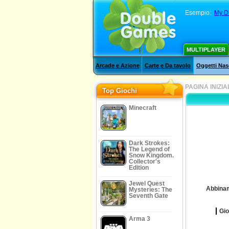
Esempio:
My D
MULTIPLAYER
Arcade e Azione
Carte e Da tavolo
Oggetti Nas
PAGINA INIZIA
Top Giochi
Minecraft
Dark Strokes:
The Legend of
Snow Kingdom.
Collector's
Edition
Jewel Quest
Abbinam
Mysteries: The
Seventh Gate
Gio
Arma 3