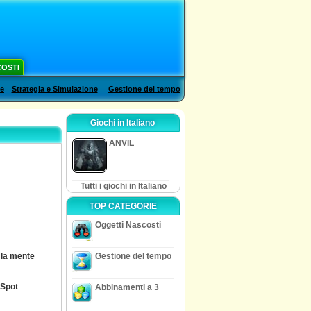
COSTI
le
Strategia e Simulazione
Gestione del tempo
Giochi in Italiano
ANVIL
Tutti i giochi in Italiano
TOP CATEGORIE
Oggetti Nascosti
 la mente
Gestione del tempo
 Spot
Abbinamenti a 3