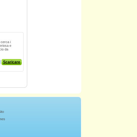
 cerca i
eriosa e
cio da
Scaricare
ito
mes