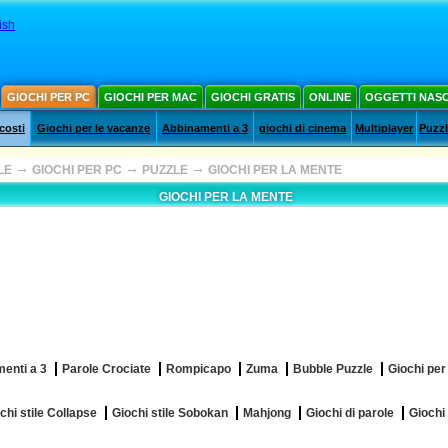
ish
GIOCHI PER PC
GIOCHI PER MAC
GIOCHI GRATIS
ONLINE
OGGETTI NAS
costi
Giochi per le vacanze
Abbinamenti a 3
giochi di cinema
Multiplayer
Puzz
→
→
→
LE
GIOCHI PER PC
PUZZLE
GIOCHI PER LA MENTE
GIOCHI PER LA MENTE
enti a 3
Parole Crociate
Rompicapo
Zuma
Bubble Puzzle
Giochi per
chi stile Collapse
Giochi stile Sobokan
Mahjong
Giochi di parole
Giochi