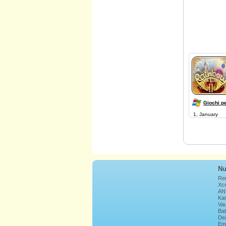
Giochi p
1, January
Nu
Re
Xcr
AN
Ka
Vau
Bat
De
Emb