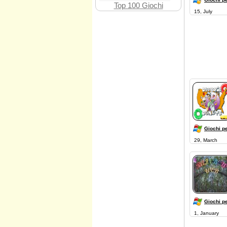
Top 100 Giochi
15, July
Giochi p
29, March
Giochi p
1, January