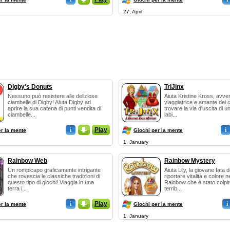
27, April
Digby's Donuts
TriJinx
Nessuno può resistere alle deliziose
Aiuta Kristine Kross, avven
ciambelle di Digby! Aiuta Digby ad
viaggiatrice e amante dei 
aprire la sua catena di punti vendita di
trovare la via d'uscita di u
ciambelle...
labi...
i
_
Play
i
er la mente
Giochi per la mente
1, January
Rainbow Web
Rainbow Mystery
Un rompicapo graficamente intrigante
Aiuta Lily, la giovane fata de
che rovescia le classiche tradizioni di
riportare vitalità e colore 
questo tipo di giochi! Viaggia in una
Rainbow che è stato colpi
terra i...
terrib...
i
_
Play
i
er la mente
Giochi per la mente
1, January