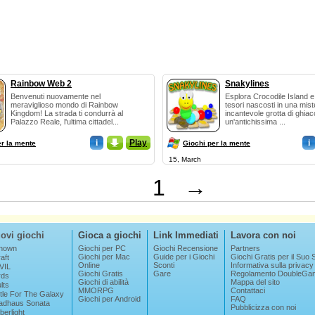
Rainbow Web 2
Snakylines
Benvenuti nuovamente nel
Esplora Crocodile Island e
meraviglioso mondo di Rainbow
tesori nascosti in una mist
Kingdom! La strada ti condurrà al
incantevole grotta di ghiac
Palazzo Reale, l'ultima cittadel...
un'antichissima ...
i
_
Play
i
er la mente
Giochi per la mente
15, March
1
→
ovi giochi
Gioca a giochi
Link Immediati
Lavora con noi
nown
Giochi per PC
Giochi Recensione
Partners
Giochi per Mac
Guide per i Giochi
Giochi Gratis per il Suo S
aft
Online
Sconti
Informativa sulla privacy
VIL
Giochi Gratis
Gare
Regolamento DoubleGa
rds
Giochi di abilità
Mappa del sito
lts
MMORPG
Contattaci
tle For The Galaxy
Giochi per Android
FAQ
adhaus Sonata
Pubblicizza con noi
erlight