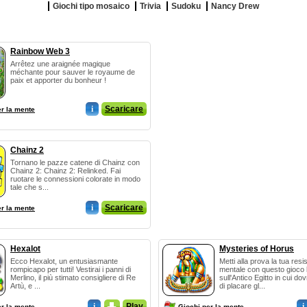
Giochi tipo mosaico
Trivia
Sudoku
Nancy Drew
Rainbow Web 3
Arrêtez une araignée magique
méchante pour sauver le royaume de
paix et apporter du bonheur !
i
Scaricare
er la mente
Chainz 2
Tornano le pazze catene di Chainz con
Chainz 2: Chainz 2: Relinked. Fai
ruotare le connessioni colorate in modo
tale che s...
i
Scaricare
er la mente
Hexalot
Mysteries of Horus
Ecco Hexalot, un entusiasmante
Metti alla prova la tua res
rompicapo per tutti! Vestirai i panni di
mentale con questo gioco
Merlino, il più stimato consigliere di Re
sull'Antico Egitto in cui do
Artù, e ...
di placare gl...
i
_
Play
i
er la mente
Giochi per la mente