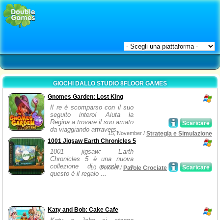
GIOCHI DALLO STUDIO 8FLOOR GAMES
Gnomes Garden: Lost King
Il re è scomparso con il suo
seguito intero! Aiuta la
Regina a trovare il suo amato
Scaricare
da viaggiando attravers...
15, November /
Strategia e Simulazione
1001 Jigsaw Earth Chronicles 5
1001 jigsaw: Earth
Chronicles 5 è una nuova
collezione di puzzle, e
Scaricare
10, October /
Parole Crociate
questo è il regalo ...
Katy and Bob: Cake Cafe