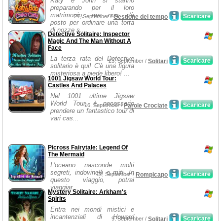
Katy e John si stanno
preparando per il loro
matrimonio, ma non c'è
Scaricare
27, September /
Gestione del tempo
posto per ordinare una torta
di nozze s...
Detective Solitaire: Inspector
Magic And The Man Without A
Face
La terza rata del Detective
Scaricare
23, September /
Solitari
solitario è qui! C'è una figura
misteriosa a piede libero! ...
1001 Jigsaw World Tour:
Castles And Palaces
Nel 1001 ultime Jigsaw
World Tour, è necessario
Scaricare
16, September /
Parole Crociate
prendere un fantastico tour di
vari cas...
Picross Fairytale: Legend Of
The Mermaid
L'oceano nasconde molti
segreti, indovinelli e miti. In
Scaricare
12, September /
Rompicapo
questo viaggio, potrai
viaggiar...
Mystery Solitaire: Arkham's
Spirits
Entra nei mondi mistici e
incantenziali di Howard
Scaricare
9, September /
Solitari