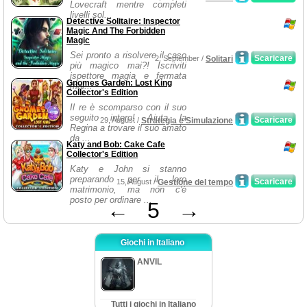
Lovecraft mentre completi
livelli sol...
Detective Solitaire: Inspector
Magic And The Forbidden
Magic
Sei pronto a risolvere il caso
Scaricare
2, September /
Solitari
più magico mai?! Iscriviti
ispettore magia e fermata
Gnomes Garden: Lost King
mal...
Collector's Edition
Il re è scomparso con il suo
seguito intero! Aiuta la
Scaricare
29, August /
Strategia e Simulazione
Regina a trovare il suo amato
da ...
Katy and Bob: Cake Cafe
Collector's Edition
Katy e John si stanno
preparando per il loro
Scaricare
15, August /
Gestione del tempo
matrimonio, ma non c'è
posto per ordinare ...
←
5
→
Giochi in Italiano
ANVIL
Tutti i giochi in Italiano