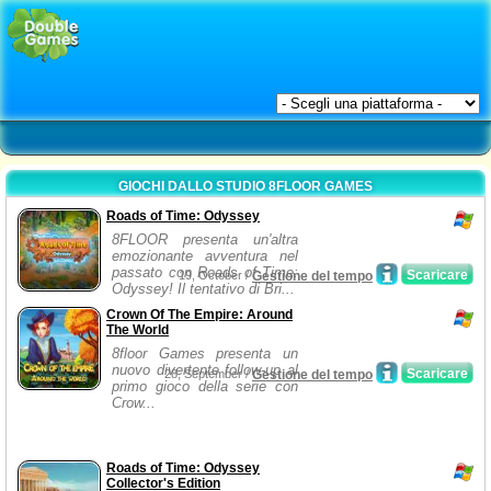
GIOCHI DALLO STUDIO 8FLOOR GAMES
Roads of Time: Odyssey
8FLOOR presenta un'altra
emozionante avventura nel
passato con Roads of Time:
Scaricare
19, October /
Gestione del tempo
Odyssey! Il tentativo di Bri...
Crown Of The Empire: Around
The World
8floor Games presenta un
nuovo divertente follow-up al
Scaricare
28, September /
Gestione del tempo
primo gioco della serie con
Crow...
Roads of Time: Odyssey
Collector's Edition