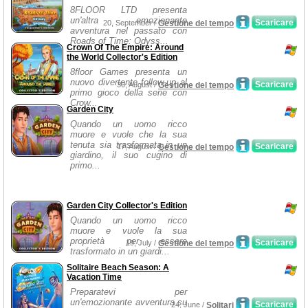
8FLOOR LTD presenta
un'altra emozionante
Scaricare
20, September /
Gestione del tempo
avventura nel passato con
Roads of Time: Odyss...
Crown Of The Empire: Around
the World Collector's Edition
8floor Games presenta un
nuovo divertente follow-up al
Scaricare
30, August /
Gestione del tempo
primo gioco della serie con
Crow...
Garden City
Quando un uomo ricco
muore e vuole che la sua
tenuta sia trasformata in un
Scaricare
17, August /
Gestione del tempo
giardino, il suo cugino di
primo...
Garden City Collector's Edition
Quando un uomo ricco
muore e vuole la sua
proprietà per essere
Scaricare
19, July /
Gestione del tempo
trasformato in un giardi...
Solitaire Beach Season: A
Vacation Time
Preparatevi per
un'emozionante avventura su
Scaricare
24, June /
Solitari