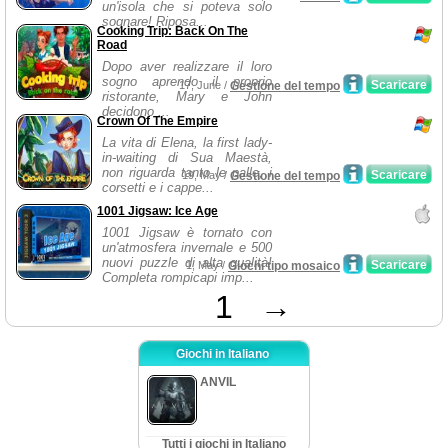
un'isola che si poteva solo
sognare! Riposa...
Cooking Trip: Back On The
Road
Dopo aver realizzare il loro
sogno aprendo il proprio
Scaricare
17, June /
Gestione del tempo
ristorante, Mary e John
decidono ...
Crown Of The Empire
La vita di Elena, la first lady-
in-waiting di Sua Maestà,
non riguarda tanto le palle, i
Scaricare
19, May /
Gestione del tempo
corsetti e i cappe...
1001 Jigsaw: Ice Age
1001 Jigsaw è tornato con
un'atmosfera invernale e 500
nuovi puzzle di alta qualità!
Scaricare
1, May /
Giochi tipo mosaico
Completa rompicapi imp...
1
→
Giochi in Italiano
ANVIL
Tutti i giochi in Italiano