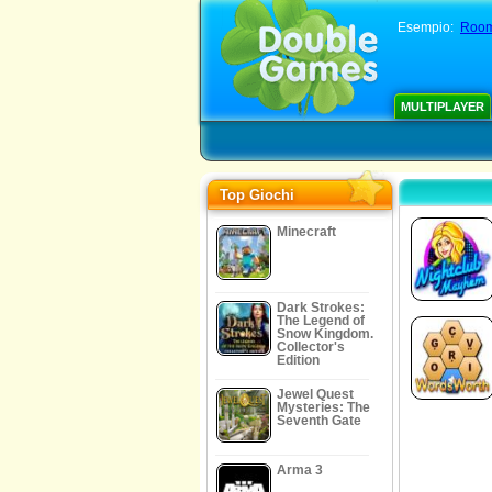
Esempio:
Room
MULTIPLAYER
Top Giochi
Minecraft
Dark Strokes:
The Legend of
Snow Kingdom.
Collector's
Edition
Jewel Quest
Mysteries: The
Seventh Gate
Arma 3