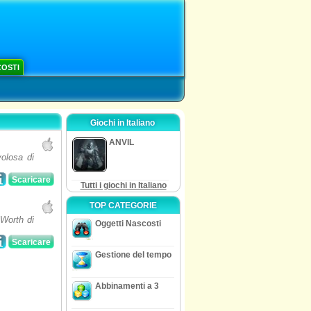
COSTI
Giochi in Italiano
ANVIL
olosa di
Scaricare
Tutti i giochi in Italiano
TOP CATEGORIE
sWorth di
Oggetti Nascosti
Scaricare
Gestione del tempo
Abbinamenti a 3