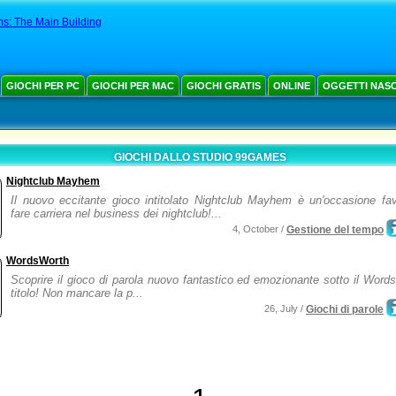
s: The Main Building
GIOCHI PER PC
GIOCHI PER MAC
GIOCHI GRATIS
ONLINE
OGGETTI NAS
GIOCHI DALLO STUDIO 99GAMES
Nightclub Mayhem
Il nuovo eccitante gioco intitolato Nightclub Mayhem è un'occasione fav
fare carriera nel business dei nightclub!...
4, October /
Gestione del tempo
WordsWorth
Scoprire il gioco di parola nuovo fantastico ed emozionante sotto il Word
titolo! Non mancare la p...
26, July /
Giochi di parole