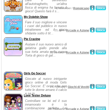
Dare il benvenuto
all'autotraghetto, un'altra
fisica di enigma ha basato il
Gioca
6, November /
Rompicapo
gioco! Questo farà il s...
My Dolphin Show
Fare il suo migliore e vincere
i cuori del pubblico in nuovo
intrattenere ed il gioco
Gioca
23, April /
Arcade e Azione
sfidante sotto il tit...
Pie Craving
Aiutare il suo nuovo amico di
gelatina giallo prende alla
sua torta amata nella nuova
Gioca
31, January /
Arcade e Azione
Torta di gioco di gal...
Girls Go Soccer
Giocate al nuovo intrigante
gioco online di moda Girls
Go Soccer. E' ovvio che non
Gioca
24, February /
Giochi di Vestiti
tutte le donne amano il calcio
e se in...
Love Tester Deluxe
Controllare se lei ed il suo
innamorato è la
combinazione perfetta. Lei
Gioca
15, February /
Arcade e Azione