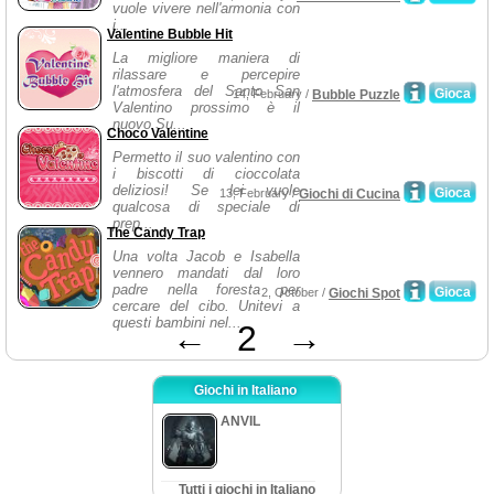
vuole vivere nell'armonia con
i...
Valentine Bubble Hit
La migliore maniera di
rilassare e percepire
l'atmosfera del Santo San
Gioca
14, February /
Bubble Puzzle
Valentino prossimo è il
nuovo Su...
Choco Valentine
Permetto il suo valentino con
i biscotti di cioccolata
deliziosi! Se lei vuole
Gioca
13, February /
Giochi di Cucina
qualcosa di speciale di
prep...
The Candy Trap
Una volta Jacob e Isabella
vennero mandati dal loro
padre nella foresta per
Gioca
2, October /
Giochi Spot
cercare del cibo. Unitevi a
questi bambini nel...
←
2
→
Giochi in Italiano
ANVIL
Tutti i giochi in Italiano