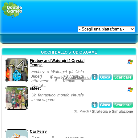
GIOCHI DALLO STUDIO AGAME
Fireboy and Watergirl 4 Crystal
Temple
Fireboy e Watergirl (di Oslo
Albet) in un'avventura
Gioca
Scaricare
2, April /
Arcade classici
attraverso il Tempio di
Cristal...
sMeet
Un fantastico mondo virtuale
in cui vagare!
Gioca
Scaricare
31, March /
Strategia e Simulazione
Car Ferry