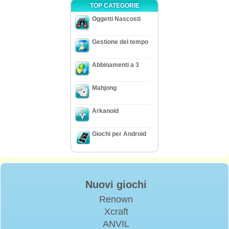
TOP CATEGORIE
Oggetti Nascosti
Gestione del tempo
Abbinamenti a 3
Mahjong
Arkanoid
Giochi per Android
Nuovi giochi
Renown
Xcraft
ANVIL