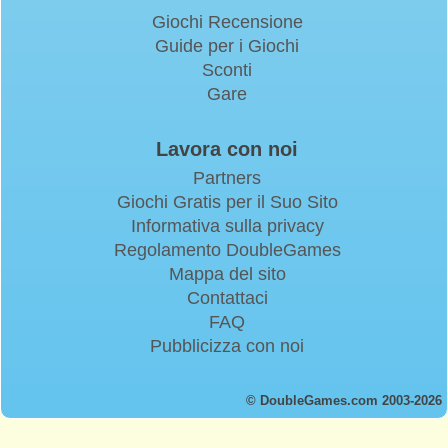
Giochi Recensione
Guide per i Giochi
Sconti
Gare
Lavora con noi
Partners
Giochi Gratis per il Suo Sito
Informativa sulla privacy
Regolamento DoubleGames
Mappa del sito
Contattaci
FAQ
Pubblicizza con noi
© DoubleGames.com 2003-2026