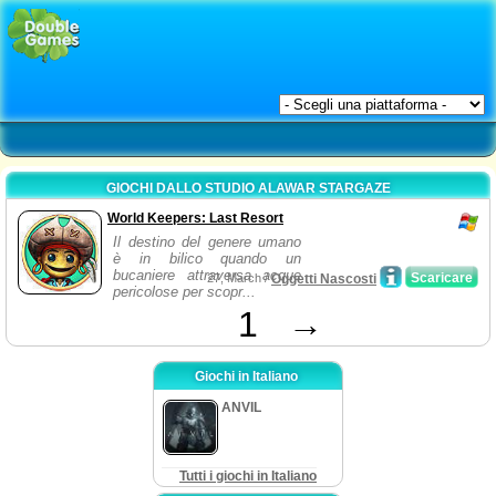
GIOCHI DALLO STUDIO ALAWAR STARGAZE
World Keepers: Last Resort
Il destino del genere umano
è in bilico quando un
bucaniere attraversa acque
Scaricare
27, March /
Oggetti Nascosti
pericolose per scopr...
1
→
Giochi in Italiano
ANVIL
Tutti i giochi in Italiano