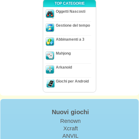
TOP CATEGORIE
Oggetti Nascosti
Gestione del tempo
Abbinamenti a 3
Mahjong
Arkanoid
Giochi per Android
Nuovi giochi
Renown
Xcraft
ANVIL