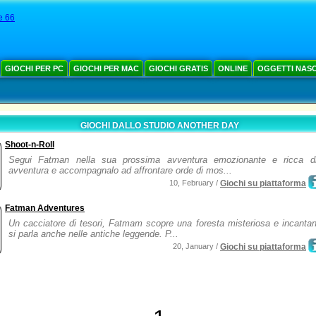
e 66
GIOCHI PER PC
GIOCHI PER MAC
GIOCHI GRATIS
ONLINE
OGGETTI NAS
GIOCHI DALLO STUDIO ANOTHER DAY
Shoot-n-Roll
Segui Fatman nella sua prossima avventura emozionante e ricca d
avventura e accompagnalo ad affrontare orde di mos...
10, February /
Giochi su piattaforma
Fatman Adventures
Un cacciatore di tesori, Fatmam scopre una foresta misteriosa e incantan
si parla anche nelle antiche leggende. P...
20, January /
Giochi su piattaforma