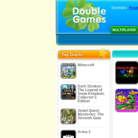
Esempio:
Rout
MULTIPLAYER
Top Giochi
Minecraft
Dark Strokes:
The Legend of
Snow Kingdom.
Collector's
Edition
Jewel Quest
Mysteries: The
Seventh Gate
Arma 3