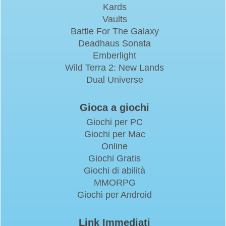
Kards
Vaults
Battle For The Galaxy
Deadhaus Sonata
Emberlight
Wild Terra 2: New Lands
Dual Universe
Gioca a giochi
Giochi per PC
Giochi per Mac
Online
Giochi Gratis
Giochi di abilità
MMORPG
Giochi per Android
Link Immediati