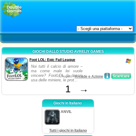
GIOCHI DALLO STUDIO AVRELIY GAMES
Foot LOL: Epic Fail League
Noi tutti il calcio di amore –
ma come male lei vuole
vincere? FootLOL la lascia
Scaricare
7, August /
Arcade e Azione
usa delle miniere, le prot...
1
→
Giochi in Italiano
ANVIL
Tutti i giochi in Italiano