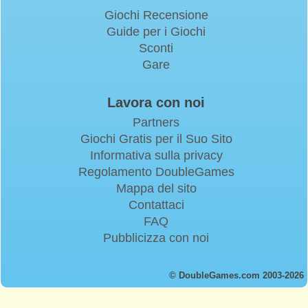
Giochi Recensione
Guide per i Giochi
Sconti
Gare
Lavora con noi
Partners
Giochi Gratis per il Suo Sito
Informativa sulla privacy
Regolamento DoubleGames
Mappa del sito
Contattaci
FAQ
Pubblicizza con noi
© DoubleGames.com 2003-2026