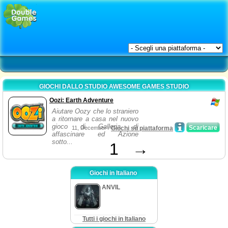
GIOCHI DALLO STUDIO AWESOME GAMES STUDIO
Oozi: Earth Adventure
Aiutare Oozy che lo straniero
a ritornare a casa nel nuovo
gioco di Galleria di
Scaricare
11, December /
Giochi su piattaforma
affascinare ed Azione
sotto...
1
→
Giochi in Italiano
ANVIL
Tutti i giochi in Italiano