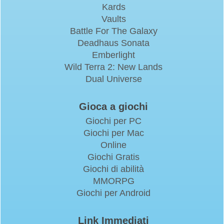
Kards
Vaults
Battle For The Galaxy
Deadhaus Sonata
Emberlight
Wild Terra 2: New Lands
Dual Universe
Gioca a giochi
Giochi per PC
Giochi per Mac
Online
Giochi Gratis
Giochi di abilità
MMORPG
Giochi per Android
Link Immediati