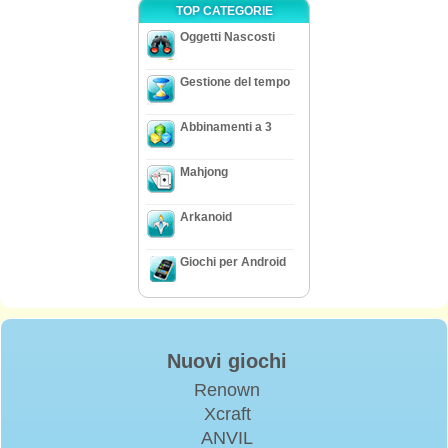
TOP CATEGORIE
Oggetti Nascosti
Gestione del tempo
Abbinamenti a 3
Mahjong
Arkanoid
Giochi per Android
Nuovi giochi
Renown
Xcraft
ANVIL