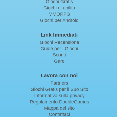
Giochi Gratis
Giochi di abilità
MMORPG
Giochi per Android
Link Immediati
Giochi Recensione
Guide per i Giochi
Sconti
Gare
Lavora con noi
Partners
Giochi Gratis per il Suo Sito
Informativa sulla privacy
Regolamento DoubleGames
Mappa del sito
Contattaci