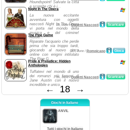
Houndspoint! Salvate la città
e scoprite chi è i...
Night In The Opera
La nuova eccitante
avventura con oggetti
nascosti Night In The Opera
Scaricare
28, June /
Oggetti Nascosti
vi porta nel mondo della
musica e del crimine!
The Pipe Game
Risolv...
Riparate l'acquario che perde
prima che sia troppo tardi,
giocando al nuovo gioco
Gioca
27, June /
Rompicapo
online con enigmi intitolato
The Pipe G...
Pride & Prejudice: Hidden
Anthologies
Tuffatevi nel mondo di uno
dei romanzi più famosi di
Scaricare
26, June /
Oggetti Nascosti
Jane Austin con il nuovo
incredibile e unico...
←
18
→
Giochi in Italiano
ANVIL
Tutti i giochi in Italiano