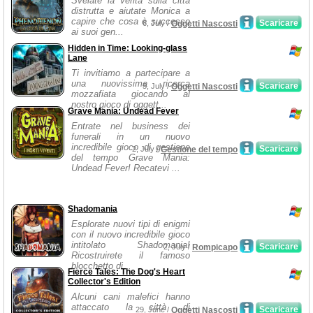
Svelate la verità sulla città
distrutta e aiutate Monica a
capire che cosa è successo
Scaricare
6, July /
Oggetti Nascosti
ai suoi gen...
Hidden in Time: Looking-glass
Lane
Ti invitiamo a partecipare a
una nuovissima ricerca
Scaricare
5, July /
Oggetti Nascosti
mozzafiata giocando al
nostro gioco di oggett...
Grave Mania: Undead Fever
Entrate nel business dei
funerali in un nuovo
incredibile gioco di gestione
Scaricare
2, July /
Gestione del tempo
del tempo Grave Mania:
Undead Fever! Recatevi ...
Shadomania
Esplorate nuovi tipi di enigmi
con il nuovo incredibile gioco
intitolato Shadomania!
Scaricare
2, July /
Rompicapo
Ricostruirete il famoso
blocchetto di...
Fierce Tales: The Dog's Heart
Collector's Edition
Alcuni cani malefici hanno
attaccato la città di
Scaricare
29, June /
Oggetti Nascosti