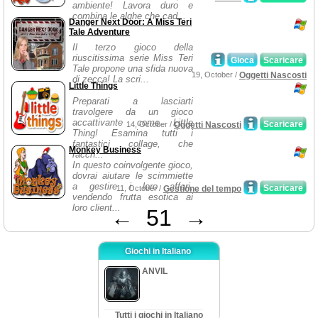
ambiente! Lavora duro e
combina le alghe che cad...
Danger Next Door: A Miss Teri
Tale Adventure
Il terzo gioco della
riuscitissima serie Miss Teri
Gioca
Scaricare
Tale propone una sfida nuova
19, October /
Oggetti Nascosti
di zecca! La scri...
Little Things
Preparati a lasciarti
travolgere da un gioco
accattivante come Little
Scaricare
14, October /
Oggetti Nascosti
Thing! Esamina tutti i
fantastici collage, che
Monkey Business
racch...
In questo coinvolgente gioco,
dovrai aiutare le scimmiette
a gestire i loro affari,
Scaricare
11, October /
Gestione del tempo
vendendo frutta esotica ai
loro client...
←
51
→
Giochi in Italiano
ANVIL
Tutti i giochi in Italiano