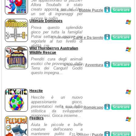
Sei appassionato di puzzle?
Allora Trouballs è stato
creato apposta per te! Usa
Scaricare
6, November /
Bubble Puzzle
un set di ingranaggi per
ruotare le pallin...
Ultimate Dominoes
Prova questo splendido
gioco per tutta la famiglia!
Potrai settare le opzioni per
Scaricare
5, November /
Carte e Da tavolo
regolarle al tuo livello di
abilità, cre...
Wild Thornberrys Australian
Wildlife Rescue
Prenditi cura degli animali
esotici che provengono dalla
Scaricare
4, November /
Avventura
Terra dei Canguri! Goditi
questo impegna...
Hexcite
Hexcite è un nuovo
appassionante gioco,
presentatoci nella sua follia
Scaricare
3, November /
Rompicapo
stilistica da sviluppatori
giapponesi. Gioca insieme...
Feeders
Aiuta le piccole e buffe
creature dell'oceano a
mantenere pulito il loro
Scaricare
31, October /
Puzzle