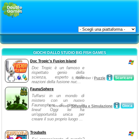
GIOCHI DALLO STUDIO BIG FISH GAMES
Doc Tropic's Fusion Island
Doc Tropic è un famoso e
rispettato genio della
scienza, esperto nelle
Scaricare
8, November /
Puzzle
reazioni della fusione nuc...
FaunaSphere
Tuffarsi in un mondo di
mistero con un nuovo
Faunasphere di gioco in
Gioca
6, November /
Strategia e Simulazione
linea! Oggi lei ha
un'opportunità unica per
creare il suo proprio luogo ...
Trouballs