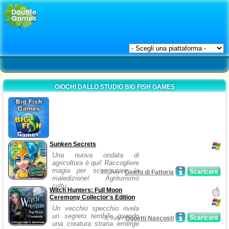
GIOCHI DALLO STUDIO BIG FISH GAMES
Sunken Secrets
Una nuova ondata di
agricoltura è qui! Raccogliere
magia per scongiurare la
Scaricare
19, July /
Giochi di Fattoria
maledizione! Agriturismo
coltu...
Witch Hunters: Full Moon
Ceremony Collector's Edition
Un vecchio specchio rivela
un segreto terribile quando
Scaricare
3, July /
Oggetti Nascosti
una creatura strana emerge