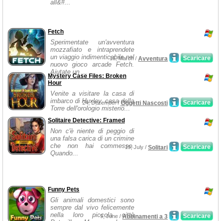
all&#...
Fetch
Sperimentate un'avventura
mozzafiato e intraprendete
un viaggio indimenticabile nel
Scaricare
16, March /
Avventura
nuovo gioco arcade Fetch.
Aiutate un ...
Mystery Case Files: Broken
Hour
Venite a visitare la casa di
imbarco di Huxley, casa della
Scaricare
24, December /
Oggetti Nascosti
Torre dell'orologio misterio...
Solitaire Detective: Framed
Non c'è niente di peggio di
una falsa carica di un crimine
che non hai commesso.
Scaricare
19, July /
Solitari
Quando...
Funny Pets
Gli animali domestici sono
sempre dal vivo felicemente
nella loro piccola città
Scaricare
9, June /
Abbinamenti a 3