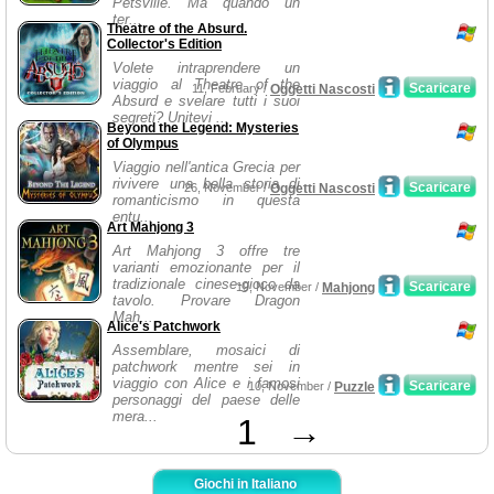
Petsville. Ma quando un
ter...
Theatre of the Absurd.
Collector's Edition
Volete intraprendere un
viaggio al Theatre of the
Scaricare
11, February /
Oggetti Nascosti
Absurd e svelare tutti i suoi
segreti? Unitevi ...
Beyond the Legend: Mysteries
of Olympus
Viaggio nell'antica Grecia per
rivivere una bella storia di
Scaricare
26, November /
Oggetti Nascosti
romanticismo in questa
entu...
Art Mahjong 3
Art Mahjong 3 offre tre
varianti emozionante per il
tradizionale cinese-gioco da
Scaricare
19, November /
Mahjong
tavolo. Provare Dragon
Mah...
Alice's Patchwork
Assemblare, mosaici di
patchwork mentre sei in
viaggio con Alice e i famosi
Scaricare
10, November /
Puzzle
personaggi del paese delle
mera...
1
→
Giochi in Italiano