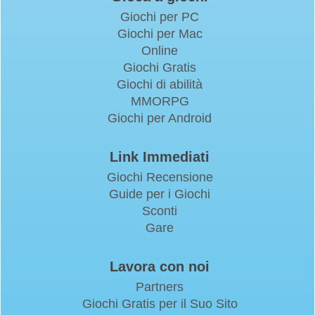
Giochi per PC
Giochi per Mac
Online
Giochi Gratis
Giochi di abilità
MMORPG
Giochi per Android
Link Immediati
Giochi Recensione
Guide per i Giochi
Sconti
Gare
Lavora con noi
Partners
Giochi Gratis per il Suo Sito