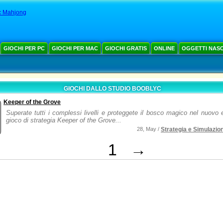
ic Mahjong
GIOCHI PER PC
GIOCHI PER MAC
GIOCHI GRATIS
ONLINE
OGGETTI NAS
GIOCHI DALLO STUDIO BOOBLYC
Keeper of the Grove
Superate tutti i complessi livelli e proteggete il bosco magico nel nuovo 
gioco di strategia Keeper of the Grove...
28, May /
Strategia e Simulazio
1
→