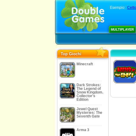
Esempio:
Celt
MULTIPLAYER
Top Giochi
Minecraft
Dark Strokes:
The Legend of
Snow Kingdom.
Collector's
Edition
Jewel Quest
Mysteries: The
Seventh Gate
Arma 3