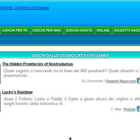
t Nights: Children's Orchestra
GIOCHI PER PC
GIOCHI PER MAC
GIOCHI GRATIS
ONLINE
OGGETTI NAS
GIOCHI DALLO STUDIO CAT'S EYE GAMES
The Hidden Prophecies of Nostradamus
Quale segreto si nasconde tra le linee dei 942 quadranti? Quale disastro ci
preannunciar...
22, December /
Oggetti Nascosti
Lucky's Rainbow
Aiuta il Folletto Lucky e Paddy il Gatto a girare alcuni dei migliori e aff
luoghi turistici della fantastica Irl...
7, May /
Puzzle