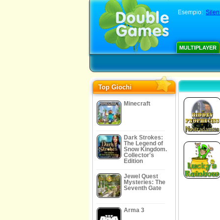
Esempio:
Silen
MULTIPLAYER
Top Giochi
Minecraft
Dark Strokes:
The Legend of
Snow Kingdom.
Collector's
Edition
Jewel Quest
Mysteries: The
Seventh Gate
Arma 3