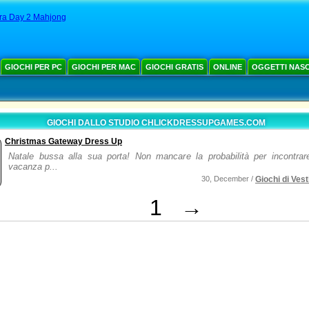
ra Day 2 Mahjong
GIOCHI PER PC
GIOCHI PER MAC
GIOCHI GRATIS
ONLINE
OGGETTI NAS
GIOCHI DALLO STUDIO CHLICKDRESSUPGAMES.COM
Christmas Gateway Dress Up
Natale bussa alla sua porta! Non mancare la probabilità per incontrar
vacanza p...
30, December /
Giochi di Vesti
1
→