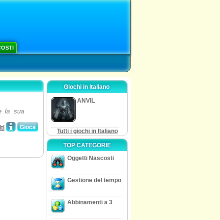
COSTI
Giochi in Italiano
ANVIL
e la sua
Gioca
ti
Tutti i giochi in Italiano
TOP CATEGORIE
Oggetti Nascosti
Gestione del tempo
Abbinamenti a 3