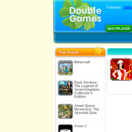
Esempio:
Saku
MULTIPLAYER
Top Giochi
Minecraft
Dark Strokes:
The Legend of
Snow Kingdom.
Collector's
Edition
Jewel Quest
Mysteries: The
Seventh Gate
Arma 3