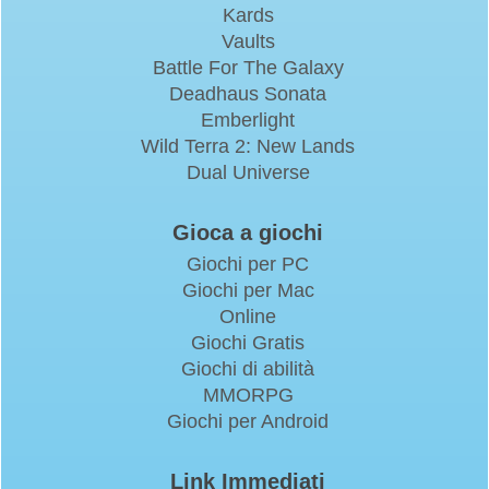
Kards
Vaults
Battle For The Galaxy
Deadhaus Sonata
Emberlight
Wild Terra 2: New Lands
Dual Universe
Gioca a giochi
Giochi per PC
Giochi per Mac
Online
Giochi Gratis
Giochi di abilità
MMORPG
Giochi per Android
Link Immediati