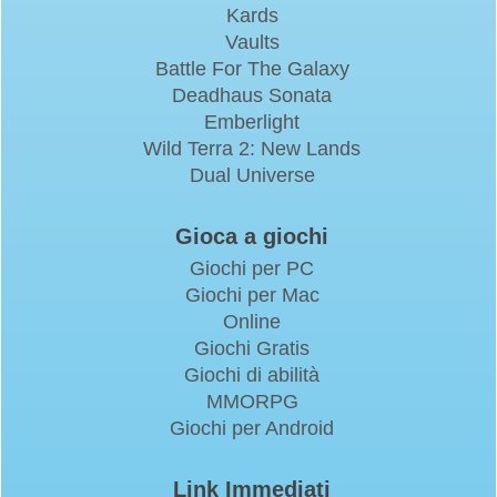
Kards
Vaults
Battle For The Galaxy
Deadhaus Sonata
Emberlight
Wild Terra 2: New Lands
Dual Universe
Gioca a giochi
Giochi per PC
Giochi per Mac
Online
Giochi Gratis
Giochi di abilità
MMORPG
Giochi per Android
Link Immediati