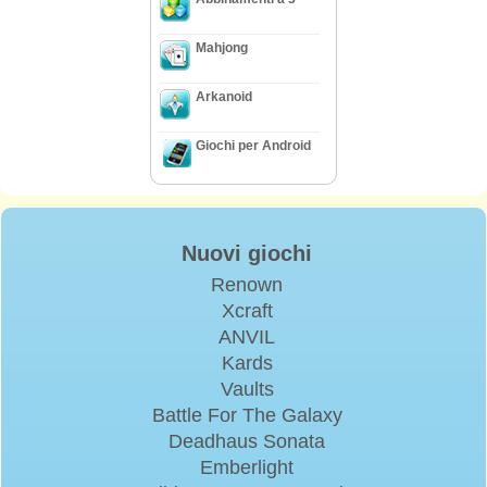
Mahjong
Arkanoid
Giochi per Android
Nuovi giochi
Renown
Xcraft
ANVIL
Kards
Vaults
Battle For The Galaxy
Deadhaus Sonata
Emberlight