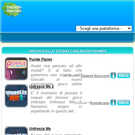
GIOCHI DALLO STUDIO COOLBUDDYGAMES
Purple Planet
Avete mai pensato ad altri
mondi? O al fatto che
potremmo non essere soli?
Gioca
28, March /
Oggetti Nascosti
Giocate al nuovo
emozionante gioco online
Unfreeze Me 2
Piant...
E' il momento di provare il
sequel del famoso gioco
intitolato Unfreeze Me 2.
Gioca
14, June /
Rompicapo
Numerosi enigmi vi
aspettando in questo bel...
Unfreeze Me