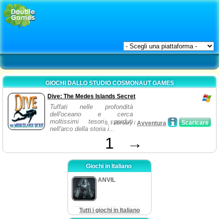
GIOCHI DALLO STUDIO COSMONAUT GAMES
Dive: The Medes Islands Secret
Tuffati nelle profondità
dell'oceano e cerca
moltissimi tesori perduti
Scaricare
8, February /
Avventura
nell'arco della storia i...
1
→
Giochi in Italiano
ANVIL
Tutti i giochi in Italiano