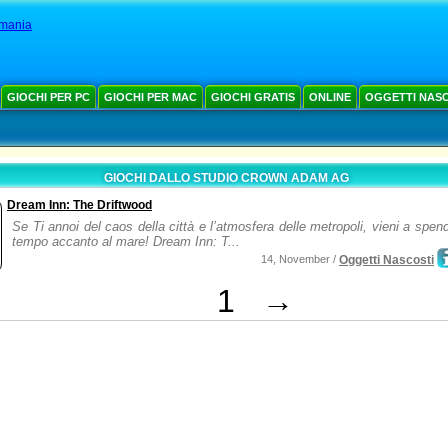
mania
GIOCHI PER PC
GIOCHI PER MAC
GIOCHI GRATIS
ONLINE
OGGETTI NAS
GIOCHI DALLO STUDIO CROWN ADAM AG
Dream Inn: The Driftwood
Se Ti annoi del caos della città e l’atmosfera delle metropoli, vieni a spend
tempo accanto al mare! Dream Inn: T...
14, November /
Oggetti Nascosti
1
→