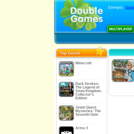
Esempio:
Gour
MULTIPLAYER
Top Giochi
Minecraft
Dark Strokes:
The Legend of
Snow Kingdom.
Collector's
Edition
Jewel Quest
Mysteries: The
Seventh Gate
Arma 3