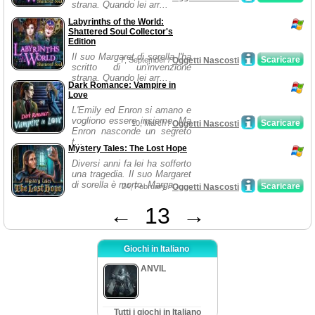
strana. Quando lei arr...
Labyrinths of the World:
Shattered Soul Collector's
Edition
Il suo Margaret di sorella l'ha
Scaricare
7, September /
Oggetti Nascosti
scritto di un'invenzione
strana. Quando lei arr...
Dark Romance: Vampire in
Love
L'Emily ed Enron si amano e
vogliono essere insieme. Ma
Scaricare
10, March /
Oggetti Nascosti
Enron nasconde un segreto
t...
Mystery Tales: The Lost Hope
Diversi anni fa lei ha sofferto
una tragedia. Il suo Margaret
di sorella è morto. Marga...
Scaricare
24, February /
Oggetti Nascosti
←
13
→
Giochi in Italiano
ANVIL
Tutti i giochi in Italiano