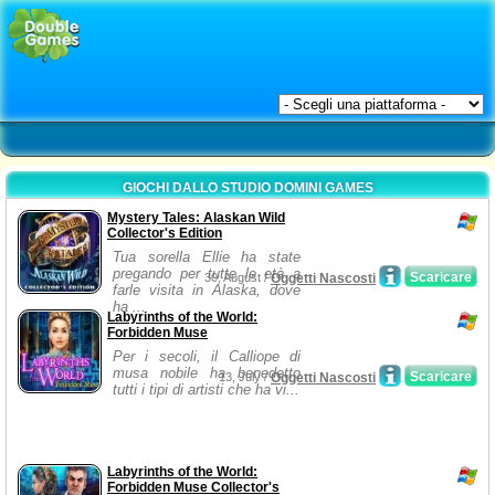
GIOCHI DALLO STUDIO DOMINI GAMES
Mystery Tales: Alaskan Wild
Collector's Edition
Tua sorella Ellie ha state
pregando per tutte le età a
Scaricare
30, August /
Oggetti Nascosti
farle visita in Alaska, dove
ha ...
Labyrinths of the World:
Forbidden Muse
Per i secoli, il Calliope di
musa nobile ha benedetto
Scaricare
13, July /
Oggetti Nascosti
tutti i tipi di artisti che ha vi...
Labyrinths of the World:
Forbidden Muse Collector's