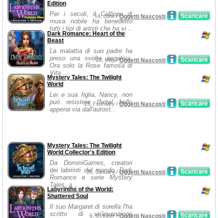
Edition
Per i secoli, il Calliope di
Scaricare
14, June /
Oggetti Nascosti
musa nobile ha benedetto
tutti i tipi di artisti che ha vi...
Dark Romance: Heart of the
Beast
La malattia di suo padre ha
preso una svolta negativa.
Scaricare
23, May /
Oggetti Nascosti
Ora solo la Rose famosa di
Vita ...
Mystery Tales: The Twilight
World
Lei e sua figlia, Nancy, non
può resistere l'hotel bello
Scaricare
23, February /
Oggetti Nascosti
appena via dall'autost...
Mystery Tales: The Twilight
World Collector's Edition
Da DominiGames, creatori
dei labirinti del mondo, Dark
Scaricare
26, January /
Oggetti Nascosti
Romance e serie Mystery
Tales, a...
Labyrinths of the World:
Shattered Soul
Il suo Margaret di sorella l'ha
scritto di un'invenzione
Scaricare
6, October /
Oggetti Nascosti