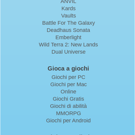
ANVIL
Kards
Vaults
Battle For The Galaxy
Deadhaus Sonata
Emberlight
Wild Terra 2: New Lands
Dual Universe
Gioca a giochi
Giochi per PC
Giochi per Mac
Online
Giochi Gratis
Giochi di abilità
MMORPG
Giochi per Android