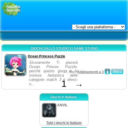
GIOCHI DALLO STUDIO EI GAME STUDIO
Ocean Princess Puzzle
Sicuramente Ti piacerà
Ocean Princes Puzzle,
perché questo gioco è la
Gioca
27, May /
Abbinamenti a 3
mistura fantastica delle
categorie match 3 e dress-
1
→
u...
Giochi in Italiano
ANVIL
Tutti i giochi in Italiano