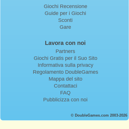
Giochi Recensione
Guide per i Giochi
Sconti
Gare
Lavora con noi
Partners
Giochi Gratis per il Suo Sito
Informativa sulla privacy
Regolamento DoubleGames
Mappa del sito
Contattaci
FAQ
Pubblicizza con noi
© DoubleGames.com 2003-2026