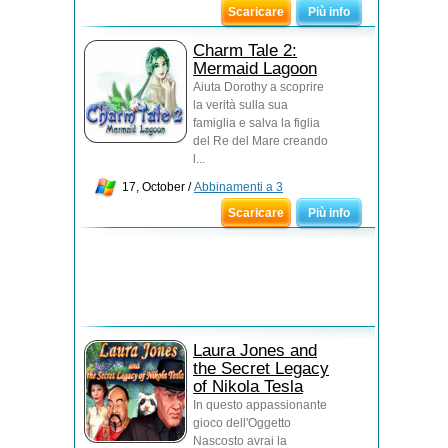
Scaricare
Più info
Charm Tale 2:
Mermaid Lagoon
Aiuta Dorothy a scoprire
la verità sulla sua
famiglia e salva la figlia
del Re del Mare creando
l...
17, October /
Abbinamenti a 3
Scaricare
Più info
Laura Jones and
the Secret Legacy
of Nikola Tesla
In questo appassionante
gioco dell'Oggetto
Nascosto avrai la