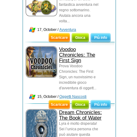
fantastica avventura nel
regno sottomarino.
Aiutala ancora una
volta...
17, October /
Avventura
Scaricare
Gioca
Più info
Voodoo
Chronicles: The
First Sign
Prova Voodoo
Chronicles: The First
Sign, un nuovissimo e
incredibile gioco
d'avventura di oggett...
15, October /
Oggetti Nascosti
Scaricare
Gioca
Più info
Dream Chronicles:
The Book of Water
Lyra è molto disperata!
Sei l’unica persona che
può aiutare questa