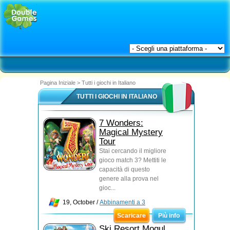
Pagina Iniziale
>
Tutti i giochi in Italiano
TUTTI I GIOCHI IN ITALIANO
7 Wonders:
Magical Mystery
Tour
Stai cercando il migliore
gioco match 3? Mettiti le
capacità di questo
genere alla prova nel
gioc...
19, October /
Abbinamenti a 3
Scaricare
Più info
Ski Resort Mogul