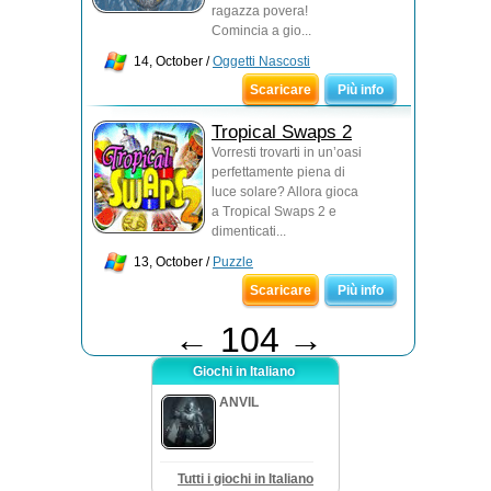
ragazza povera!
Comincia a gio...
14, October /
Oggetti Nascosti
Scaricare
Più info
Tropical Swaps 2
Vorresti trovarti in un’oasi
perfettamente piena di
luce solare? Allora gioca
a Tropical Swaps 2 e
dimenticati...
13, October /
Puzzle
Scaricare
Più info
←
104
→
Giochi in Italiano
ANVIL
Tutti i giochi in Italiano