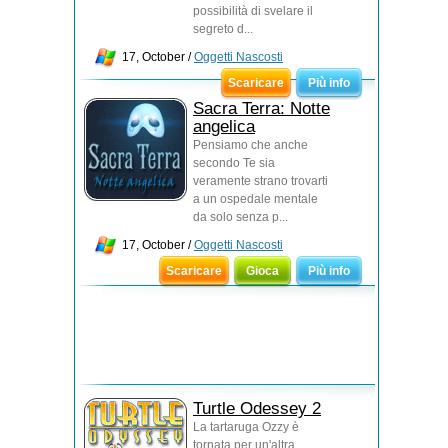
possibilità di svelare il
segreto d...
17, October /
Oggetti Nascosti
Scaricare
Più info
Sacra Terra: Notte
angelica
Pensiamo che anche
secondo Te sia
veramente strano trovarti
a un ospedale mentale
da solo senza p...
17, October /
Oggetti Nascosti
Scaricare
Gioca
Più info
Turtle Odessey 2
La tartaruga Ozzy è
tornata per un'altra