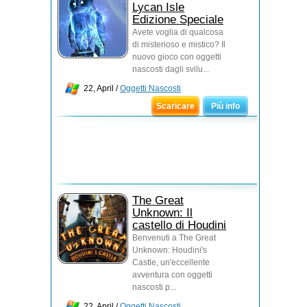
Lycan Isle
Edizione Speciale
Avete voglia di qualcosa
di misterioso e mistico? Il
nuovo gioco con oggetti
nascosti dagli svilu...
22, April /
Oggetti Nascosti
Scaricare
Più info
The Great
Unknown: Il
castello di Houdini
Benvenuti a The Great
Unknown: Houdini's
Castle, un'eccellente
avventura con oggetti
nascosti p...
22, April /
Oggetti Nascosti