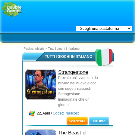
Pagina Iniziale
>
Tutti i giochi in Italiano
TUTTI I GIOCHI IN ITALIANO
Strangestone
Provate un'avventura da
brivido nel nuovo gioco
con oggetti nascosti
Strangestone.
Immaginate che un
giorno...
22, April /
Oggetti Nascosti
Scaricare
Più info
The Beast of