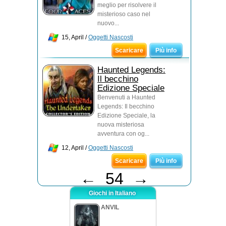
meglio per risolvere il
misterioso caso nel
nuovo...
15, April /
Oggetti Nascosti
Scaricare
Più info
Haunted Legends:
Il becchino
Edizione Speciale
Benvenuti a Haunted
Legends: Il becchino
Edizione Speciale, la
nuova misteriosa
avventura con og...
12, April /
Oggetti Nascosti
Scaricare
Più info
←
54
→
Giochi in Italiano
ANVIL