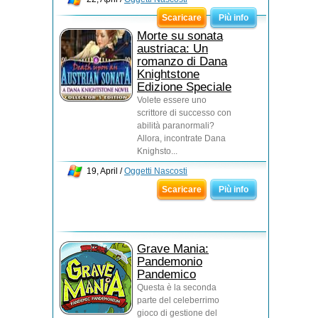
Scaricare
Più info
Morte su sonata
austriaca: Un
romanzo di Dana
Knightstone
Edizione Speciale
Volete essere uno
scrittore di successo con
abilità paranormali?
Allora, incontrate Dana
Knighsto...
19, April /
Oggetti Nascosti
Scaricare
Più info
Grave Mania:
Pandemonio
Pandemico
Questa è la seconda
parte del celeberrimo
gioco di gestione del