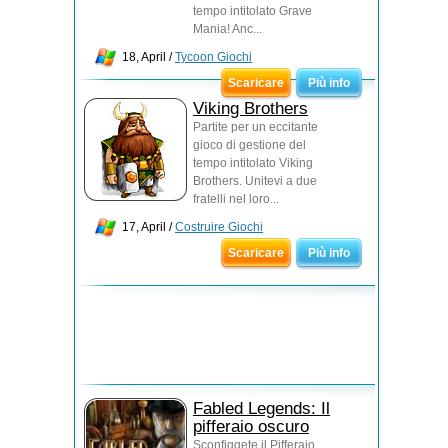
tempo intitolato Grave
Mania! Anc...
18, April /
Tycoon Giochi
Scaricare
Più info
Viking Brothers
Partite per un eccitante
gioco di gestione del
tempo intitolato Viking
Brothers. Unitevi a due
fratelli nel loro...
17, April /
Costruire Giochi
Scaricare
Più info
Fabled Legends: Il
pifferaio oscuro
Sconfiggete il Pifferaio