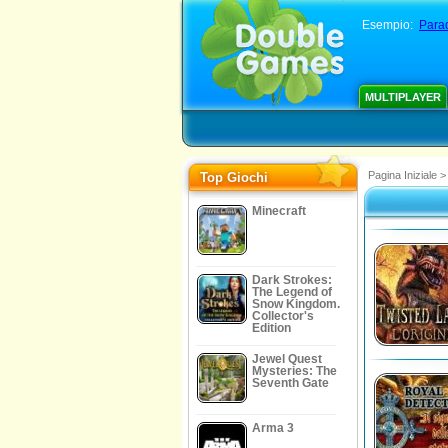
Esempio:
Parad
MULTIPLAYER
Pagina Iniziale
>
Top Giochi
Minecraft
Dark Strokes:
The Legend of
Snow Kingdom.
Collector's
Edition
Jewel Quest
Mysteries: The
Seventh Gate
Arma 3