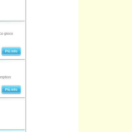
ico gioco
Più info
emption
Più info