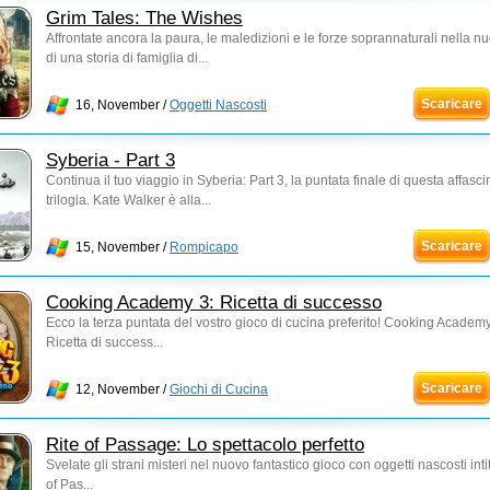
Grim Tales: The Wishes
Affrontate ancora la paura, le maledizioni e le forze soprannaturali nella n
di una storia di famiglia di...
Scaricare
16, November /
Oggetti Nascosti
Syberia - Part 3
Continua il tuo viaggio in Syberia: Part 3, la puntata finale di questa affasc
trilogia. Kate Walker è alla...
Scaricare
15, November /
Rompicapo
Cooking Academy 3: Ricetta di successo
Ecco la terza puntata del vostro gioco di cucina preferito! Cooking Academy
Ricetta di success...
Scaricare
12, November /
Giochi di Cucina
Rite of Passage: Lo spettacolo perfetto
Svelate gli strani misteri nel nuovo fantastico gioco con oggetti nascosti inti
of Pas...