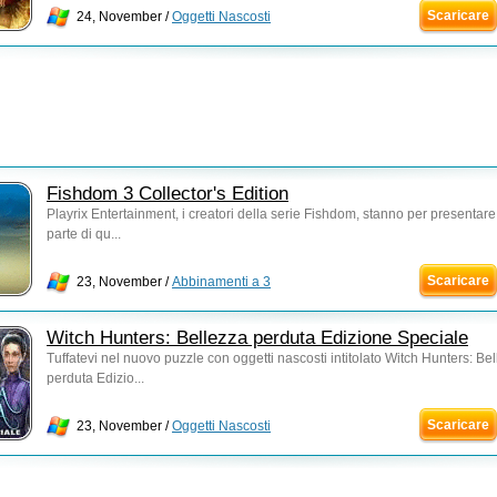
Scaricare
24, November /
Oggetti Nascosti
Fishdom 3 Collector's Edition
Playrix Entertainment, i creatori della serie Fishdom, stanno per presentare 
parte di qu...
Scaricare
23, November /
Abbinamenti a 3
Witch Hunters: Bellezza perduta Edizione Speciale
Tuffatevi nel nuovo puzzle con oggetti nascosti intitolato Witch Hunters: Be
perduta Edizio...
Scaricare
23, November /
Oggetti Nascosti