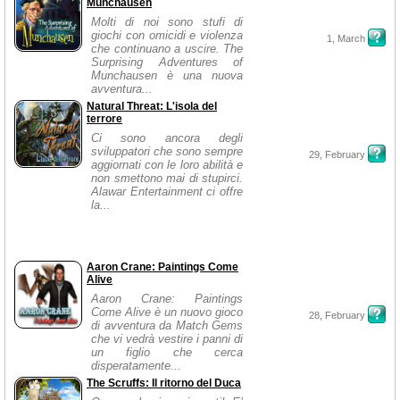
Munchausen
Molti di noi sono stufi di
giochi con omicidi e violenza
1, March
che continuano a uscire. The
Surprising Adventures of
Munchausen è una nuova
avventura...
Natural Threat: L'isola del
terrore
Ci sono ancora degli
sviluppatori che sono sempre
29, February
aggiornati con le loro abilità e
non smettono mai di stupirci.
Alawar Entertainment ci offre
la...
Aaron Crane: Paintings Come
Alive
Aaron Crane: Paintings
Come Alive è un nuovo gioco
28, February
di avventura da Match Gems
che vi vedrà vestire i panni di
un figlio che cerca
disperatamente...
The Scruffs: Il ritorno del Duca