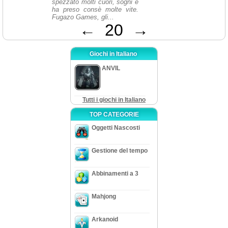
spezzato molti cuori, sogni e
ha preso consè molte vite.
Fugazo Games, gli...
←
20
→
Giochi in Italiano
ANVIL
Tutti i giochi in Italiano
TOP CATEGORIE
Oggetti Nascosti
Gestione del tempo
Abbinamenti a 3
Mahjong
Arkanoid