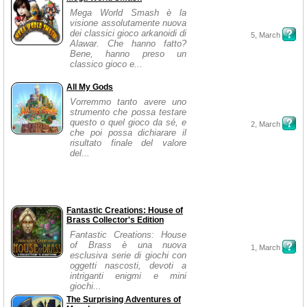
Mega World Smash è la
visione assolutamente nuova
dei classici gioco arkanoidi di
5, March
Alawar. Che hanno fatto?
Bene, hanno preso un
classico gioco e...
All My Gods
Vorremmo tanto avere uno
strumento che possa testare
questo o quel gioco da sé, e
2, March
che poi possa dichiarare il
risultato finale del valore
del...
Fantastic Creations: House of
Brass Collector's Edition
Fantastic Creations: House
of Brass è una nuova
1, March
esclusiva serie di giochi con
oggetti nascosti, devoti a
intriganti enigmi e mini
giochi...
The Surprising Adventures of