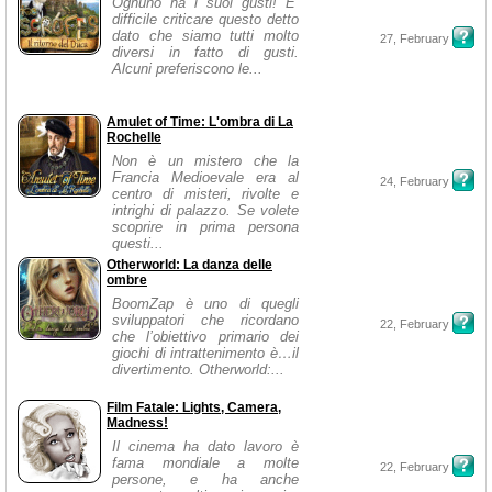
Ognuno ha i suoi gusti! E’
difficile criticare questo detto
dato che siamo tutti molto
27, February
diversi in fatto di gusti.
Alcuni preferiscono le...
Amulet of Time: L'ombra di La
Rochelle
Non è un mistero che la
Francia Medioevale era al
24, February
centro di misteri, rivolte e
intrighi di palazzo. Se volete
scoprire in prima persona
questi...
Otherworld: La danza delle
ombre
BoomZap è uno di quegli
sviluppatori che ricordano
22, February
che l’obiettivo primario dei
giochi di intrattenimento è…il
divertimento. Otherworld:...
Film Fatale: Lights, Camera,
Madness!
Il cinema ha dato lavoro è
fama mondiale a molte
22, February
persone, e ha anche