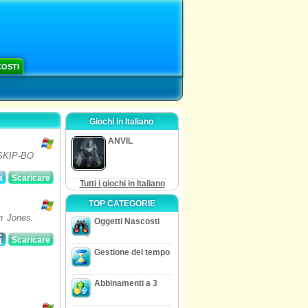
COSTI
Giochi in Italiano
ANVIL
i SKIP-BO
a
Scaricare
Tutti i giochi in Italiano
TOP CATEGORIE
on Jones.
Oggetti Nascosti
Scaricare
Gestione del tempo
Abbinamenti a 3