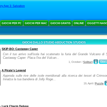
ry Age 3: Salvation
GIOCHI PER PC
GIOCHI PER MAC
GIOCHI GRATIS
ONLINE
OGGETTI NAS
GIOCHI DALLO STUDIO ABDUCTION STUDIOS
SKIP-BO: Castaway Caper
Con il tuo arrivo sull'isola hai scatenato la furia del Grande Vulcano d
Castaway Caper. Placa l'ira del Vulcan...
Gioc
1, October /
Solitari
A Pirate's Legend
Approda sulle rive delle isole meridionali alla ricerca dei tesori di Crims
Innalza la tua bandiera di Jolly Roge...
19, April /
Puzzle
Luck Charm Deluxe