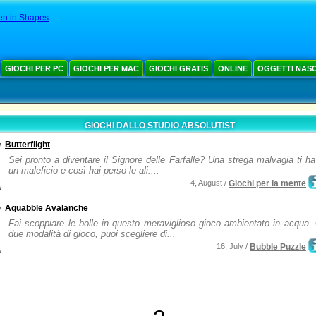
en in Shapes
GIOCHI PER PC
GIOCHI PER MAC
GIOCHI GRATIS
ONLINE
OGGETTI NAS
GIOCHI DALLO STUDIO ABSOLUTIST
Butterflight
Sei pronto a diventare il Signore delle Farfalle? Una strega malvagia ti ha
un maleficio e così hai perso le ali....
4, August /
Giochi per la mente
Aquabble Avalanche
Fai scoppiare le bolle in questo meraviglioso gioco ambientato in acqua.
due modalità di gioco, puoi scegliere di...
16, July /
Bubble Puzzle