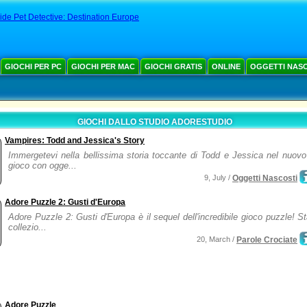
ide Pet Detective: Destination Europe
GIOCHI PER PC
GIOCHI PER MAC
GIOCHI GRATIS
ONLINE
OGGETTI NAS
GIOCHI DALLO STUDIO ADORESTUDIO
Vampires: Todd and Jessica's Story
Immergetevi nella bellissima storia toccante di Todd e Jessica nel nuovo 
gioco con ogge...
9, July /
Oggetti Nascosti
Adore Puzzle 2: Gusti d'Europa
Adore Puzzle 2: Gusti d'Europa è il sequel dell'incredibile gioco puzzle! St
collezio...
20, March /
Parole Crociate
Adore Puzzle