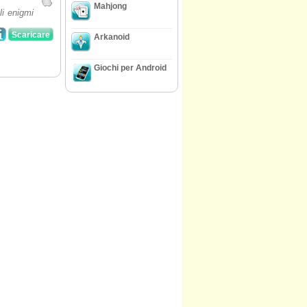
Mahjong
li enigmi
Scaricare
Arkanoid
Giochi per Android