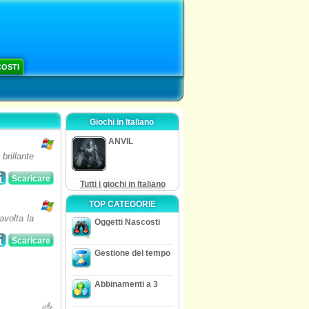
COSTI
Giochi in Italiano
ANVIL
brillante
Scaricare
Tutti i giochi in Italiano
TOP CATEGORIE
avolta la
Oggetti Nascosti
Scaricare
Gestione del tempo
Abbinamenti a 3