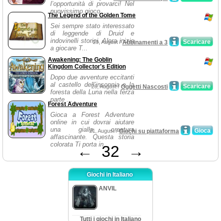
l’opportunità di provarci! Nel
nuovissimo gioco ...
The Legend of the Golden Tome
Sei sempre stato interessato
di leggende di Druid e
indovinelli storici. Alora inizia
Scaricare
29, August /
Abbinamenti a 3
a giocare T...
Awakening: The Goblin
Kingdom Collector's Edition
Dopo due avventure eccitanti
al castello dell’insonnia e la
Scaricare
26, August /
Oggetti Nascosti
foresta della Luna nella terza
parte ...
Forest Adventure
Gioca a Forest Adventure
online in cui dovrai aiutare
una gialla creatura
Gioca
21, August /
Giochi su piattaforma
affascinante. Questa storia
colorata Ti porta in...
←
32
→
Giochi in Italiano
ANVIL
Tutti i giochi in Italiano