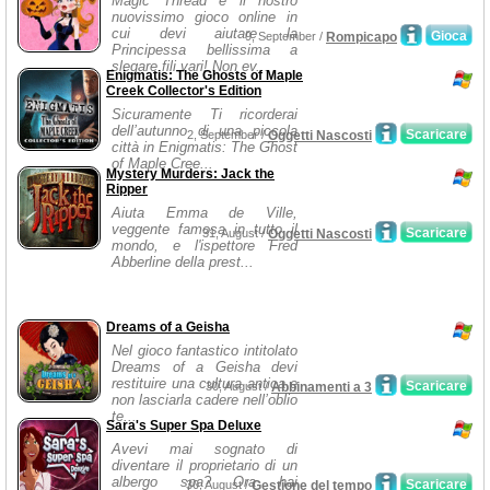
Magic Thread è il nostro
nuovissimo gioco online in
cui devi aiutare la
Gioca
9, September /
Rompicapo
Principessa bellissima a
slegare fili vari! Non ev...
Enigmatis: The Ghosts of Maple
Creek Collector's Edition
Sicuramente Ti ricorderai
dell’autunno di una piccola
Scaricare
2, September /
Oggetti Nascosti
città in Enigmatis: The Ghost
of Maple Cree...
Mystery Murders: Jack the
Ripper
Aiuta Emma de Ville,
veggente famosa in tutto il
Scaricare
31, August /
Oggetti Nascosti
mondo, e l'ispettore Fred
Abberline della prest...
Dreams of a Geisha
Nel gioco fantastico intitolato
Dreams of a Geisha devi
restituire una cultura antica e
Scaricare
30, August /
Abbinamenti a 3
non lasciarla cadere nell’oblio
te...
Sara's Super Spa Deluxe
Avevi mai sognato di
diventare il proprietario di un
albergo spa? Ora hai
Scaricare
30, August /
Gestione del tempo