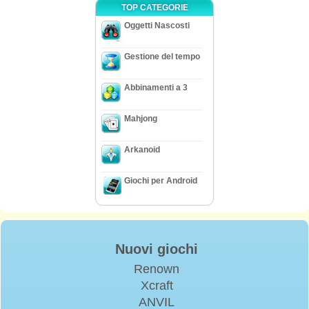
TOP CATEGORIE
Oggetti Nascosti
Gestione del tempo
Abbinamenti a 3
Mahjong
Arkanoid
Giochi per Android
Nuovi giochi
Renown
Xcraft
ANVIL