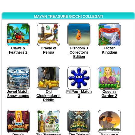
MAYAN TREASURE GIOCHI COLLEGATI
Claws &
Cradle of
Fishdom 3
Frozen
Feathers 2
Persia
Collector's
Kingdom
Edition
Jewel Match:
Old
PillPop - Match
Queen's
Snowscapes
Clockmaker's
3
Garden 2
Riddle
Rory's
The Treasures
The Trials of
Dolcetto o