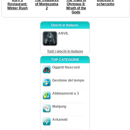
Restaurant:
of Montezuma
Olympus II:
scherzetto
Winter Rush
2
Wrath of the
Gods
Giochi in Italiano
ANVIL
Tutti i giochi in Italiano
TOP CATEGORIE
Oggetti Nascosti
Gestione del tempo
Abbinamenti a 3
Mahjong
Arkanoid