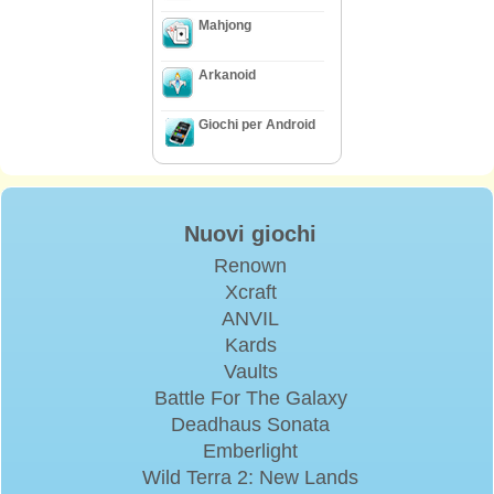
Mahjong
Arkanoid
Giochi per Android
Nuovi giochi
Renown
Xcraft
ANVIL
Kards
Vaults
Battle For The Galaxy
Deadhaus Sonata
Emberlight
Wild Terra 2: New Lands