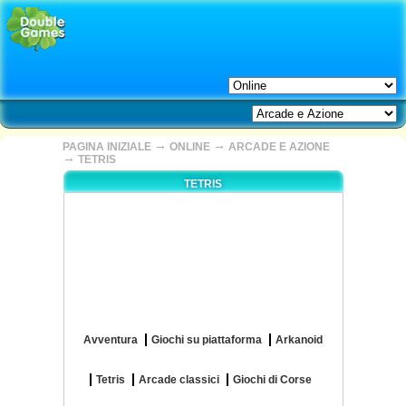
→
→
PAGINA INIZIALE
ONLINE
ARCADE E AZIONE
→
TETRIS
TETRIS
Avventura
Giochi su piattaforma
Arkanoid
Tetris
Arcade classici
Giochi di Corse