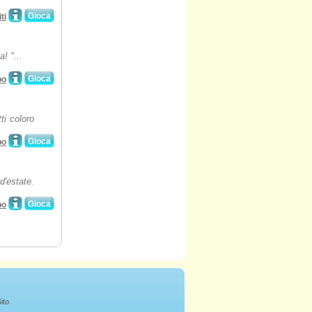
Gioca
ti
! "...
Gioca
po
ti coloro
Gioca
po
d'estate.
Gioca
po
ito