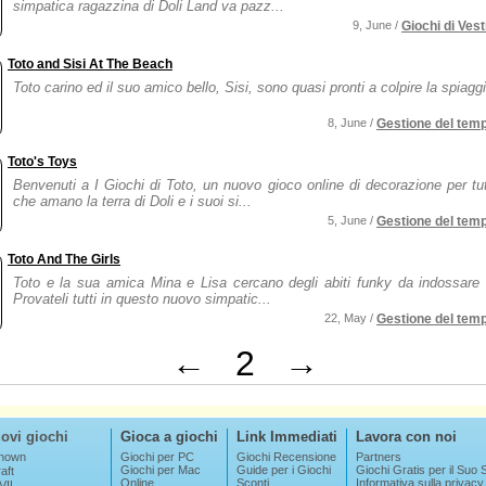
simpatica ragazzina di Doli Land va pazz...
9, June /
Giochi di Vesti
Toto and Sisi At The Beach
Toto carino ed il suo amico bello, Sisi, sono quasi pronti a colpire la spiaggia
8, June /
Gestione del tem
Toto's Toys
Benvenuti a I Giochi di Toto, un nuovo gioco online di decorazione per tut
che amano la terra di Doli e i suoi si...
5, June /
Gestione del tem
Toto And The Girls
Toto e la sua amica Mina e Lisa cercano degli abiti funky da indossare 
Provateli tutti in questo nuovo simpatic...
22, May /
Gestione del tem
←
2
→
ovi giochi
Gioca a giochi
Link Immediati
Lavora con noi
nown
Giochi per PC
Giochi Recensione
Partners
Giochi per Mac
Guide per i Giochi
Giochi Gratis per il Suo S
aft
Online
Sconti
Informativa sulla privacy
VIL