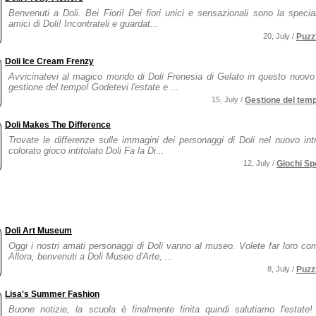
Benvenuti a Doli. Bei Fiori! Dei fiori unici e sensazionali sono la special
amici di Doli! Incontrateli e guardat...
20, July /
Puzz
Doli Ice Cream Frenzy
Avvicinatevi al magico mondo di Doli Frenesia di Gelato in questo nuovo
gestione del tempo! Godetevi l'estate e ...
15, July /
Gestione del tem
Doli Makes The Difference
Trovate le differenze sulle immagini dei personaggi di Doli nel nuovo int
colorato gioco intitolato Doli Fa la Di...
12, July /
Giochi Sp
Doli Art Museum
Oggi i nostri amati personaggi di Doli vanno al museo. Volete far loro c
Allora, benvenuti a Doli Museo d'Arte, ...
8, July /
Puzz
Lisa's Summer Fashion
Buone notizie, la scuola è finalmente finita quindi salutiamo l'estate!