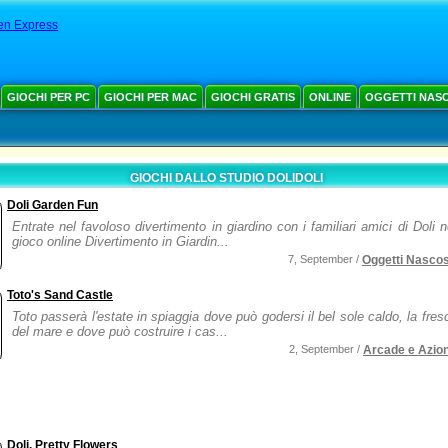
en Express
GIOCHI PER PC
GIOCHI PER MAC
GIOCHI GRATIS
ONLINE
OGGETTI NAS
GIOCHI DALLO STUDIO DOLIDOLI
Doli Garden Fun
Entrate nel favoloso divertimento in giardino con i familiari amici di Doli 
gioco online Divertimento in Giardin...
7, September /
Oggetti Nascos
Toto's Sand Castle
Toto passerà l'estate in spiaggia dove può godersi il bel sole caldo, la fre
del mare e dove può costruire i cas...
2, September /
Arcade e Azio
Doli. Pretty Flowers