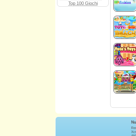
Top 100 Giochi
Nu
Re
Xcr
AN