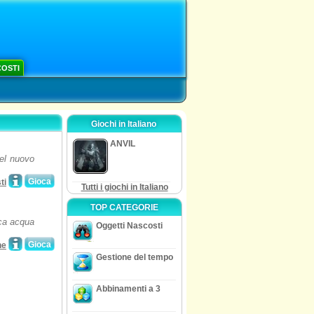
COSTI
Giochi in Italiano
ANVIL
nel nuovo
Gioca
ti
Tutti i giochi in Italiano
TOP CATEGORIE
sca acqua
Oggetti Nascosti
Gioca
ne
Gestione del tempo
Abbinamenti a 3