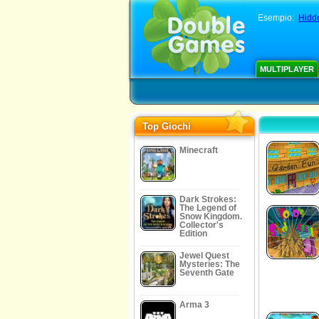
Esempio:
Hidd
MULTIPLAYER
Top Giochi
Minecraft
Dark Strokes:
The Legend of
Snow Kingdom.
Collector's
Edition
Jewel Quest
Mysteries: The
Seventh Gate
Arma 3