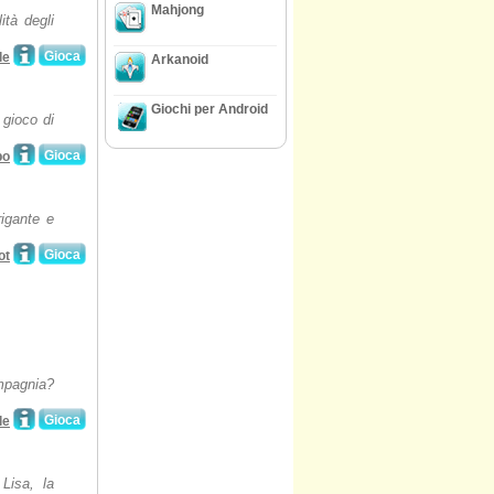
Mahjong
ità degli
Gioca
le
Arkanoid
Giochi per Android
 gioco di
Gioca
po
rigante e
Gioca
ot
ompagnia?
Gioca
le
 Lisa, la