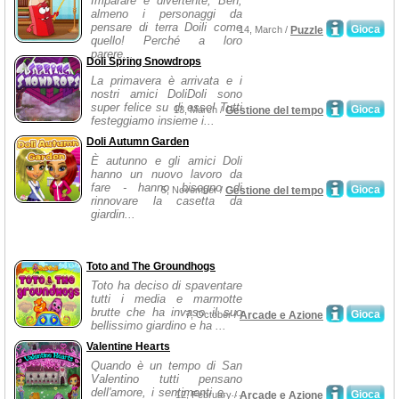
Imparare è divertente, Beh,
almeno i personaggi da
pensare di terra Doili come
Gioca
14, March /
Puzzle
quello! Perché a loro
parere...
Doli Spring Snowdrops
La primavera è arrivata e i
nostri amici DoliDoli sono
super felice su di esso! Tutti
Gioca
13, March /
Gestione del tempo
festeggiamo insieme i...
Doli Autumn Garden
È autunno e gli amici Doli
hanno un nuovo lavoro da
fare - hanno bisogno di
Gioca
5, November /
Gestione del tempo
rinnovare la casetta da
giardin...
Toto and The Groundhogs
Toto ha deciso di spaventare
tutti i media e marmotte
brutte che ha invaso il suo
Gioca
7, October /
Arcade e Azione
bellissimo giardino e ha ...
Valentine Hearts
Quando è un tempo di San
Valentino tutti pensano
dell'amore, i sentimenti e. ...
Gioca
12, February /
Arcade e Azione