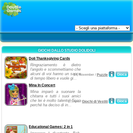
GIOCHI DALLO STUDIO DOLIDOLI
Doli Thanksgiving Cards
Ringraziamento è dietro
l'angolo e scommettiamo che
alcuni di voi hanno un sacco
Gioca
24, November /
Puzzle
di tempo libero e vuole gi...
Mina In Concert
Mina imparò a suonare la
chitarra e tutti i suoi amici
che lei è molto talento! Ecco
Gioca
17, April /
Giochi di Vestiti
perché ha deciso di in...
Educational Games: 2 in 1