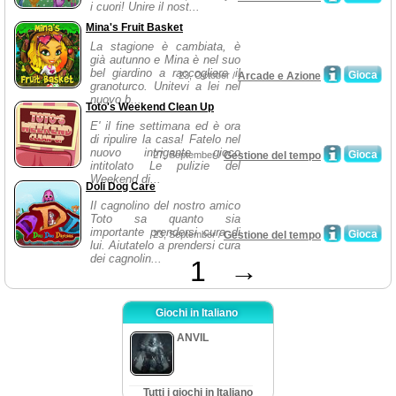
i cuori! Unire il nost...
Mina's Fruit Basket
La stagione è cambiata, è
già autunno e Mina è nel suo
bel giardino a raccogliere il
Gioca
23, October /
Arcade e Azione
granoturco. Unitevi a lei nel
nuovo b...
Toto's Weekend Clean Up
E' il fine settimana ed è ora
di ripulire la casa! Fatelo nel
nuovo intrigante gioco
Gioca
27, September /
Gestione del tempo
intitolato Le pulizie del
Weekend di...
Doli Dog Care
Il cagnolino del nostro amico
Toto sa quanto sia
importante prendersi cura di
Gioca
23, September /
Gestione del tempo
lui. Aiutatelo a prendersi cura
dei cagnolin...
1
→
Giochi in Italiano
ANVIL
Tutti i giochi in Italiano