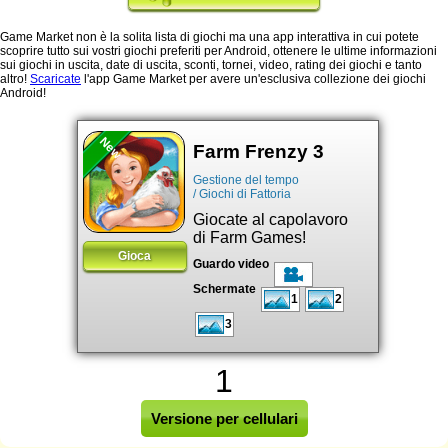
Game Market non è la solita lista di giochi ma una app interattiva in cui potete
scoprire tutto sui vostri giochi preferiti per Android, ottenere le ultime informazioni
sui giochi in uscita, date di uscita, sconti, tornei, video, rating dei giochi e tanto
altro!
Scaricate
l'app Game Market per avere un'esclusiva collezione dei giochi
Android!
New
Farm Frenzy 3
Gestione del tempo
/ Giochi di Fattoria
Giocate al capolavoro
di Farm Games!
Gioca
Guardo video
Schermate
1
2
3
1
Versione per cellulari