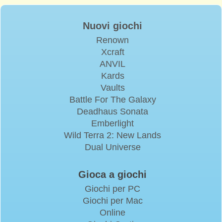
Nuovi giochi
Renown
Xcraft
ANVIL
Kards
Vaults
Battle For The Galaxy
Deadhaus Sonata
Emberlight
Wild Terra 2: New Lands
Dual Universe
Gioca a giochi
Giochi per PC
Giochi per Mac
Online