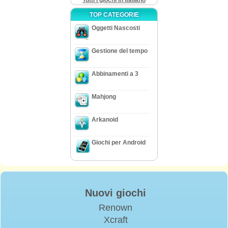
Tutti i giochi in Italiano
TOP CATEGORIE
Oggetti Nascosti
Gestione del tempo
Abbinamenti a 3
Mahjong
Arkanoid
Giochi per Android
Nuovi giochi
Renown
Xcraft