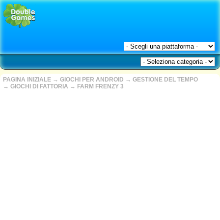
PAGINA INIZIALE
→
GIOCHI PER ANDROID
→
GESTIONE DEL TEMPO
→
GIOCHI DI FATTORIA
→
FARM FRENZY 3